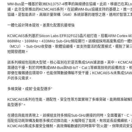
WM-Bus是一種基於歐洲EN13757-4標準的無線通信協議。此前，移遠已在其LoR
議，此次全新推出的KCMCA6S系列，在延續WM-Bus協議支持的基礎上，進一步
協議，是智能表計、高級計量架構（AMI）系統部署的理想之選，適用於智慧工
一體化設計降本提效，差異化配置抗擾增強
KCMCA6S系列基於Silicon Labs EFR32FG23晶片組打造，搭載ARM Cort
868MHz、169MHz、433MHz Sub-GHz頻段運行。該模組採用高度集成的
（MCU）、Sub-GHz收發器、軟體協議棧，並支持靈活的配置模式，擺脫了
短開發週期。
該系列模組包括兩大型號，核心區別在於是否集成SAW濾波器。其中，KCMCA
窩通信干擾，對於同時集成WM-Bus與NB-IoT、Cat 1等蜂窩技術的設備而言
即便在複雜通信環境中，也能保障數據傳輸不受干擾；KCMCA6S-N未集成S
戶的多元需求。
多維突破，成就“全能型選手”
KCMCA6S系列在性能、適配性、安全性等方面實現了多維突破，能夠精准破解
能型選手”。
在通信與能效表現上，該模組支持多頻段Sub-GHz連接的同時，全面覆蓋T、C、S
搭配低功耗架構及動態多模式切換功能，大幅降低了能耗，有效延長設備續航，
KCMCA6S集成多層安全機制，高效傳輸數據的同時築牢“防火牆”，保障資訊安