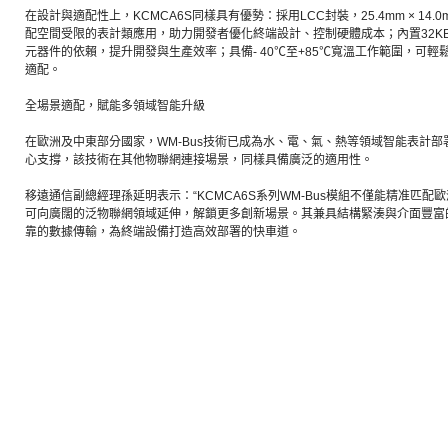
在設計與適配性上，KCMCA6S同樣具有優勢：採用LCC封裝，25.4mm × 14.0
配空間受限的表計類應用，助力開發者優化終端設計、控制硬體成本；內置32KB RA
元器件的依賴，提升開發與生產效率；具備- 40℃至+85℃寬溫工作範圍，可
適配。
全場景適配，賦能多領域智能升級
在歐洲及中東部分國家，WM-Bus技術已成為水、電、氣、熱等領域智能表計部署
心支撐，該技術在其他物聯網連接場景，同樣具備廣泛的適用性。
移遠通信副總經理孫延明表示：“KCMCA6S系列WM-Bus模組不僅能精准匹配歐
可向廣闊的泛物聯網領域延伸，解鎖更多創新場景。其兼具結構緊湊與介面豐富
靠的數據傳輸，為終端設備打造高效部署的快車道。