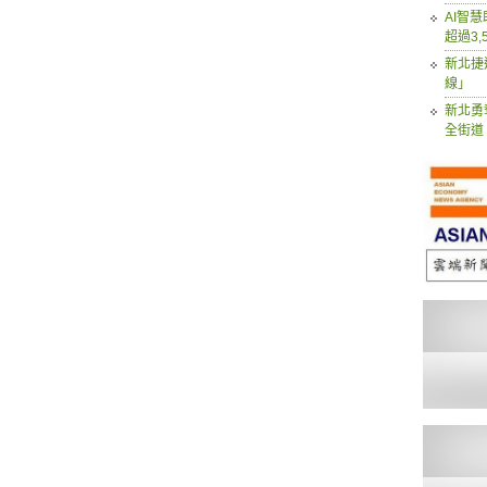
AI智
超過3,
新北捷
線」
新北勇
全街道