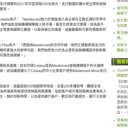
驗領域
付規模到2027年可望突破250兆美元，支付範圍的擴大使企業和金融
張芳同
需求。
麻痺千
k Khowala表示：「Mastercard致力於賦能個人與企業在互聯互通的世界中
新北勇
作，我們協助金融機構順暢進入新市場，最佳化跨境支付營運，並為客戶
全街道
企業實現國際化擴張，以無與倫比的速度、涵蓋範圍和可靠性開啟新的
新北捷
線」
集團總裁Mark Frey表示：「透過與Mastercard的合作升級，我們正推動跨境支付的
中秋令
格和更強大的即時功能。我們始終致力於為企業和金融機構提供創新解
豔麗上
可靠性與規模。」
觀看
係為基礎。該合作使Corpay成為Mastercard金融機構客戶的大額跨
202
協議還擴大了Corpay的中小企業客戶使用Mastercard Move支付
樂園登
【記者
的資金轉移產品組合，涵蓋超過200個國家和地區、支援150多種貨幣，觸達全球
「20
過為終端使用者提供透明度與選擇權，協助客戶提升匯款服務並實現收入
在南投
化、預計到賬時間，以及提供銀行帳戶、數位與行動錢包、銀行卡及現
舉辦展
勇勝與
國民眾
品，，
從美術
創意新