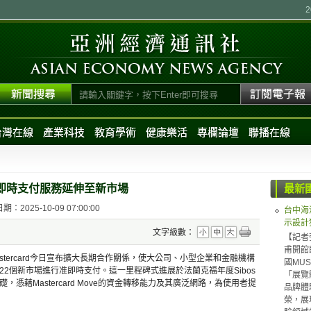
台灣在線
產業科技
教育學術
健康樂活
專欄論壇
聯播在線
ve將准即時支付服務延伸至新市場
最新
：2025-10-09 07:00:00
台中海
示設計
文字級數：
【記者
甫開館
y與Mastercard今日宣布擴大長期合作關係，使大公司、小型企業和金融機構
國MUS
2個新市場進行准即時支付。這一里程碑式進展於法蘭克福年度Sibos
「展覽體
憑藉Mastercard Move的資金轉移能力及其廣泛網路，為使用者提
品牌體驗（
榮，展