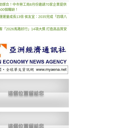
慧助媒合！中市勞工局8月份邀請70家企業提供
500個職缺！
運運量成長13倍 侯友宜：2035完成「四環八
奪「2026馬路好行」14項大獎 打造高品質安