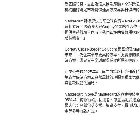
受國際貿易、支出及個人匯款驅動，全球跨境支
機構能夠滿足市場對快速高效交易與日俱增的
Mastercard轉帳解決方案全球負責人Prati
蓬勃發展。透過擴大與Corpay的策略性合
提供卓越體驗。同時，我們正協助各類規模的
成長機會。」
Corpay Cross-Border Solutions
未來——為企業帶來更高的效率、更實惠的價
決方案，滿足其在全球取得成功所需的速度、
此次公告以2025年4月建立的策略性合作夥伴關
境支付解決方案及貨幣風險管理服務獨家供應商。該
與匯款服務的通路。
Mastercard Move是Mastercard
95%以上的銀行帳戶使用者。該產品組合透
最大化：具體包括支援可追蹤支付、費用透明
金等多種收款方式。