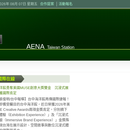
2026年 08月 07日 星期五
合作提案
活動報名
AENA
Taiwan Station
國際在線
洋館勇奪美國MUSE創意大獎雙金 沉浸式展
獲國際肯定
張俊明/台中報導】台中海洋館再傳國際捷報！
即備受矚目的台中海洋館，近日榮獲2026年美
E Creative Awards兩項金獎肯定，分別摘下
驗（Exhibition Experience）」及「沉浸式
Immersive Brand Experience）」金獎殊
現台灣在展示設計、空間敘事與數位沉浸式體