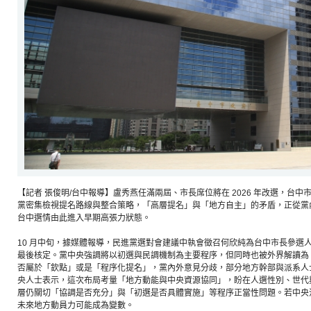
【記者 張俊明/台中報導】盧秀燕任滿兩屆、市長席位將在 2026 年改選，台
黨密集檢視提名路線與整合策略，「高層提名」與「地方自主」的矛盾，正從黨
台中選情由此進入早期高張力狀態。
10 月中旬，據媒體報導，民進黨選對會建議中執會徵召何欣純為台中市長參選
最後核定。黨中央強調將以初選與民調機制為主要程序，但同時也被外界解讀為
否屬於「欽點」或是「程序化提名」，黨內外意見分歧，部分地方幹部與派系人
央人士表示，這次布局考量「地方動能與中央資源協同」，盼在人選性別、世代
層仍關切「協調是否充分」與「初選是否具體實施」等程序正當性問題。若中央
未來地方動員力可能成為變數。