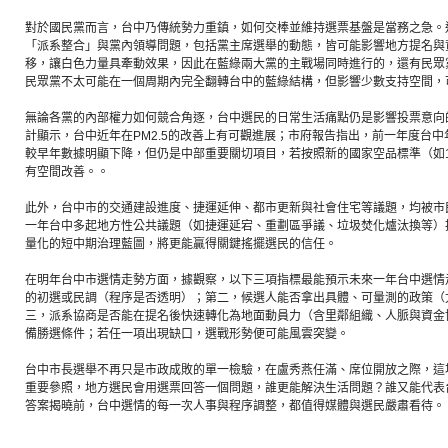
對於國民黨而言，台中乃傳統勢力重鎮，如何交棒並維持選票基盤是當務之急。
「派系整合」與黨內領導問題，包括黨主席選舉的動態，皆可能影響地方提名與
移，讓白色力量具牽動效果，因此在藍綠兩大黨的主戰場同時進行的，還有民眾
民眾黨不太可能在一個周期內完全翻轉台中的藍綠結構，但影響少數支持空間，
無論各黨的內部權力如何競合角逐，台中選民的日常生活痛點仍是影響投票意向
計顯示，台中近年在PM2.5的改善上有可觀進展；市府報告指出，前一年度台中年平均
較早年數據明顯下降，但仍是中部重要關切項目，若按照新的國家空品標準（如1
有空間改善。。
此外，台中市的交通建設進度、捷運延伸、都市更新與社會住宅等議題，均被市
一年台中多起地方性公共議題（如捷運延宕、重劃區爭議、垃圾焚化爐汰換等）
量化的短中期治理藍圖，將更能贏得關鍵搖擺選民的信任。
在明年台中市選情走勢方面，據觀察，以下三項指標最能預示未來一年台中選情
的初選或民調（程序是否透明）；第二，候選人能否拿出具體、可量測的政策（
三，派系協商是否能在提名後快速轉化為地面動員力（含里鄰組織、人脈與資金
備勝選條件；若任一項出現缺口，選戰形勢便可能風雲突變。
台中市長選舉不再只是市政成敗的單一檢驗，在盧秀燕任滿、席位開放之際，這
重要參照，地方選民會用選票回答一個問題，誰更能解決生活問題？誰又能代表
答案揭曉前，台中選情的每一次人事與程序調整，都值得媒體與選民嚴肅看待。