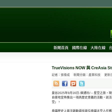
新聞首頁
國際在線
大陸在線
TrueVisions NOW 與 CreAs
記者：張偉成
新聞分類：產業科技
更新日期
曼谷2025年9月16日 /美通社/ -- 星空之旅，現在
自豪地宣佈推出一項具歷史意義的活動，該活
空」。
泰國歷史上首次啟動尋找首位泰國太空人任務