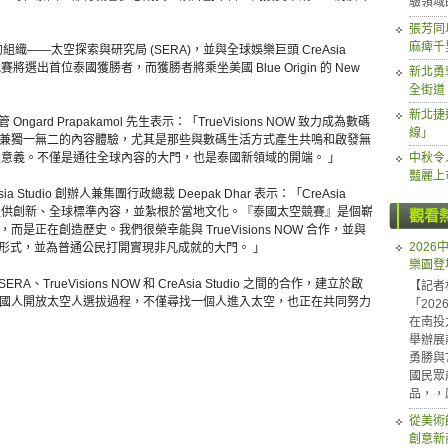
驗領域
張芳同
麻痺千
後的組織——太空探索與研究局 (SERA)，並與全球娛樂巨頭 CreAsia
將選出首位泰國獲勝者，而獲勝者將乘坐美國 Blue Origin 的 New
新北勇
全街道
新北捷
與媒體主管 Ongard Prapakamol 先生表示：「TrueVisions NOW 致力成為數碼
線」
兼獨一無二的內容體驗，尤其是那些與數碼生活方式產生共鳴和啟發無
具歷史意義。不僅是通往全球內容的大門，也是泰國新領域的開端。 」
中秋令
豔麗上
 CreAsia Studio 創辦人兼集團行政總裁 Deepak Dhar 表示：「CreAsia
景，提供創新、全球標準內容，並紮根於當地文化。『泰國太空競賽』是個嶄
觀看
正在創造歷史。我們很榮幸能與 TrueVisions NOW 合作，並與
202
的形式，並為普通公民打開實現非凡成就的大門。 」
樂園登
ERA、TrueVisions NOW 和 CreAsia Studio 之間的合作，建立於啟
【記者
國人開放太空人選拔過程，不僅尋找一個人進入太空，也正在共同努力
「20
在南投
舉辦展
勇勝與
國民眾
品，，
從美術
創意新