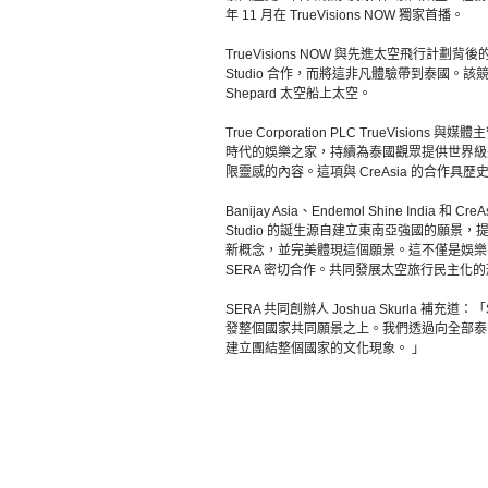
年 11 月在 TrueVisions NOW 獨家首播。
TrueVisions NOW 與先進太空飛行計劃背
Studio 合作，而將這非凡體驗帶到泰國。該競賽
Shepard 太空船上太空。
True Corporation PLC TrueVisions 
時代的娛樂之家，持續為泰國觀眾提供世界級
限靈感的內容。這項與 CreAsia 的合作
Banijay Asia、Endemol Shine India 和
Studio 的誕生源自建立東南亞強國的願
新概念，並完美體現這個願景。這不僅是娛樂，而是
SERA 密切合作。共同發展太空旅行民主化
SERA 共同創辦人 Joshua Skurla 補充道：「S
發整個國家共同願景之上。我們透過向全部泰
建立團結整個國家的文化現象。 」