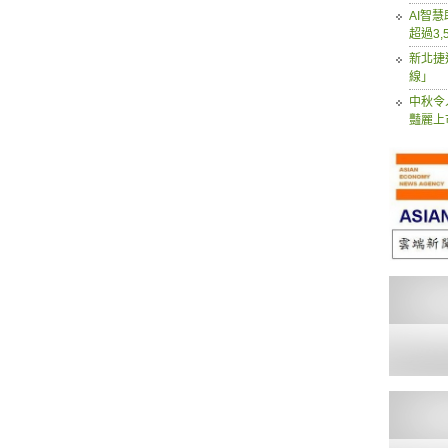
AI智
超過3,
新北捷
線」
中秋令
豔麗上