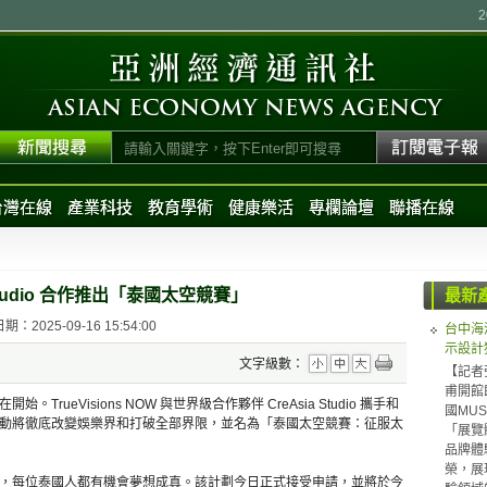
台灣在線
產業科技
教育學術
健康樂活
專欄論壇
聯播在線
ia Studio 合作推出「泰國太空競賽」
最新
：2025-09-16 15:54:00
台中海
示設計
文字級數：
【記者
甫開館
開始。TrueVisions NOW 與世界級合作夥伴 CreAsia Studio 攜手和
國MUS
動將徹底改變娛樂界和打破全部界限，並名為「泰國太空競賽：征服太
「展覽體
品牌體驗（
榮，展
，每位泰國人都有機會夢想成真。該計劃今日正式接受申請，並將於今