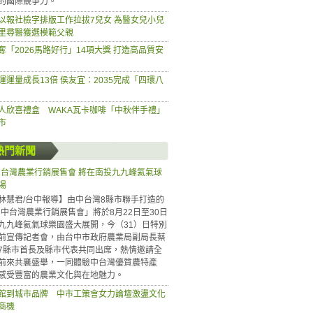
的國際競爭力。
以報社檢字排版工作拉拔7兒女 為醫女兒小兒
里尋醫獲選模範父親
奪「2026馬路好行」14項大獎 打造高品質安
運運量成長13倍 侯友宜：2035完成「四環八
人欣喜禮盒 WAKA瓦卡咖啡「中秋伴手禮」
市
熱門新聞
6中台灣農業行銷展售會 將在南投九九峰氦氣球
場
林慧君/台中報導】由中台灣8縣市聯手打造的
26中台灣農業行銷展售會」將於8月22日至30日
九九峰氦氣球樂園盛大展開，今（31）日特別
前宣傳記者會，由台中市政府農業局副局長蔡
7縣市首長及縣市代表共同出席，熱情邀請全
前來共襄盛舉，一同體驗中台灣優質農特產
感受豐富的農業文化與在地魅力。
館到城市品牌 中市工策會女力論壇激盪文化
商機