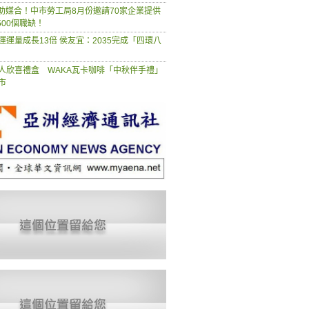
慧助媒合！中市勞工局8月份邀請70家企業提供
500個職缺！
運運量成長13倍 侯友宜：2035完成「四環八
人欣喜禮盒 WAKA瓦卡咖啡「中秋伴手禮」
市