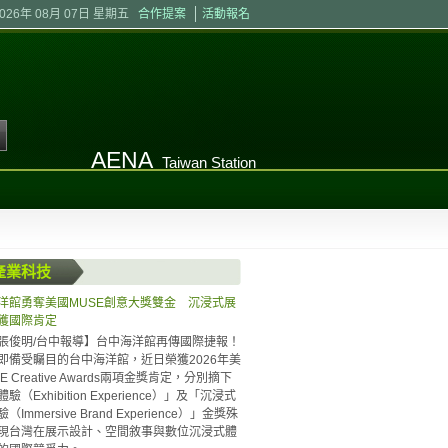
2026年 08月 07日 星期五
合作提案
活動報名
AENA
Taiwan Station
產業科技
洋館勇奪美國MUSE創意大獎雙金 沉浸式展
獲國際肯定
張俊明/台中報導】台中海洋館再傳國際捷報！
即備受矚目的台中海洋館，近日榮獲2026年美
E Creative Awards兩項金獎肯定，分別摘下
驗（Exhibition Experience）」及「沉浸式
Immersive Brand Experience）」金獎殊
現台灣在展示設計、空間敘事與數位沉浸式體