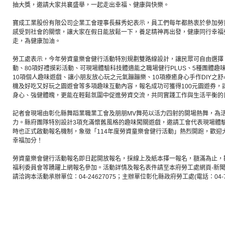
抽大獎，邀請大家共襄盛舉，一起走出幸福、健康與快樂。
寶成工業股份有限公司企業工會理事長蘇秀妃表示，員工們每年都熱衷於參加勞
感受到社會的關懷，讓大家在假日能放鬆一下，養足精神再出發，健康同行幸福
走，為健康加油。
勞工處表示，今年勞資童樂會健行活動特別規劃雙路線設計，讓民眾可自由選擇
動、80項好禮摸彩活動、可現場體驗科技體適能之職場健行PLUS、5種團體趣味競
10項個人趣味遊戲、讓小朋友放心玩之元氣蹦蹦樂、10項療癒身心手作DIY之
機及好吃又好玩之園遊會等多項趣味互動內容，報名成功可獲得100元園遊券，
身心、強健體魄，更能在輕鬆氛圍中促進勞資交流，共同實踐工作與生活平衡的
記者會現場由彰化縣舞蹈業職業工會及朋朋MV舞苑以活力四射的開場熱舞，為
力。縣府團隊特別設計3項充滿懷舊風格的趣味闖關遊戲，邀請工會代表現場體
時也正式啟動報名機制，象徵「114年度勞資童樂會健行活動」熱烈開跑，歡迎
幸福加分！
勞資童樂會健行活動報名即日起開放報名，採線上及紙本擇一報名，額滿為止，
福利委員會等踴躍上網報名參加。活動詳情及報名表件請至本府勞工處網頁-新
請洽詢本活動承辦單位：04-24627075；主辦單位彰化縣政府勞工處(電話：04-75