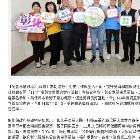
【記者林慧君/彰化報導】為促進勞工朋友工作與生活平衡，提升勞資和諧與良性
啡藝廊召開「114年度勞資童樂會健行活動」宣傳記者會，號召本縣事業單位、
躍報名參加。為保障本縣勞工身心健康，促進勞資良好互動，今(114)年勞資童樂
立體育場辦理，自即日起至10月3日受理報名或額滿為止，組隊報名參加就有機
襄盛舉。
彰化縣政府參議柯呈枋表示，彰化是產業大縣，打造幸福的職場是大家共同責任
團隊每年都會規劃適合勞資、親子同樂盛會，11月15日將於彰化體育場舉辦勞
關活動、團體競賽、DIY活動、綠色市集等，另外健行規劃2條路線，大家可以
很重要，歡迎彰化縣所有公民營事業單位、福利委員會、各產企業職業工會等一