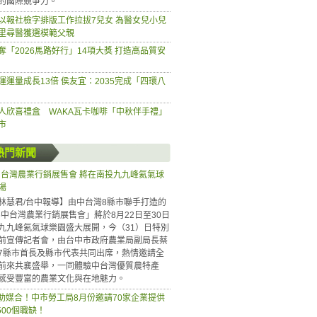
的國際競爭力。
以報社檢字排版工作拉拔7兒女 為醫女兒小兒
里尋醫獲選模範父親
奪「2026馬路好行」14項大獎 打造高品質安
運運量成長13倍 侯友宜：2035完成「四環八
人欣喜禮盒 WAKA瓦卡咖啡「中秋伴手禮」
市
熱門新聞
6中台灣農業行銷展售會 將在南投九九峰氦氣球
場
林慧君/台中報導】由中台灣8縣市聯手打造的
26中台灣農業行銷展售會」將於8月22日至30日
九九峰氦氣球樂園盛大展開，今（31）日特別
前宣傳記者會，由台中市政府農業局副局長蔡
7縣市首長及縣市代表共同出席，熱情邀請全
前來共襄盛舉，一同體驗中台灣優質農特產
感受豐富的農業文化與在地魅力。
慧助媒合！中市勞工局8月份邀請70家企業提供
500個職缺！