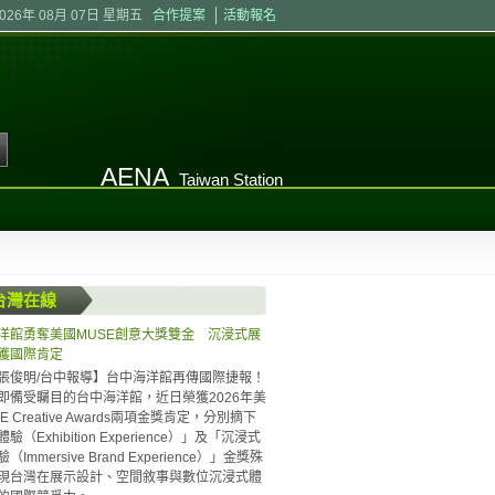
2026年 08月 07日 星期五
合作提案
活動報名
AENA
Taiwan Station
台灣在線
洋館勇奪美國MUSE創意大獎雙金 沉浸式展
獲國際肯定
張俊明/台中報導】台中海洋館再傳國際捷報！
即備受矚目的台中海洋館，近日榮獲2026年美
E Creative Awards兩項金獎肯定，分別摘下
驗（Exhibition Experience）」及「沉浸式
Immersive Brand Experience）」金獎殊
現台灣在展示設計、空間敘事與數位沉浸式體