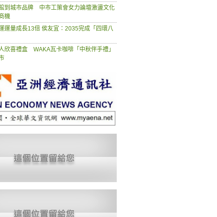
館到城市品牌 中市工策會女力論壇激盪文化
商機
運運量成長13倍 侯友宜：2035完成「四環八
人欣喜禮盒 WAKA瓦卡咖啡「中秋伴手禮」
市