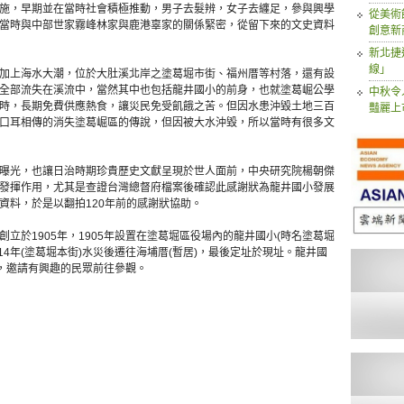
施，早期並在當時社會積極推動，男子去髮辨，女子去纏足，參與興學
從美術
當時與中部世家霧峰林家與鹿港辜家的關係緊密，從留下來的文史資料
創意新
新北捷
線」
暴發加上海水大潮，位於大肚溪北岸之塗葛堀市街、福州厝等村落，還有設
全部流失在溪流中，當然其中也包括龍井國小的前身，也就塗葛崛公學
中秋令
時，長期免費供應熱食，讓災民免受飢餓之苦。但因水患沖毀土地三百
豔麗上
口耳相傳的消失塗葛崛區的傳說，但因被大水沖毀，所以當時有很多文
曝光，也讓日治時期珍貴歷史文獻呈現於世人面前，中央研究院楊朝傑
發揮作用，尤其是查證台灣總督府檔案後確認此感謝狀為龍井國小發展
資料，於是以翻拍120年前的感謝狀協助。
立於1905年，1905年設置在塗葛堀區役場內的龍井國小(時名塗葛堀
與1914年(塗葛堀本街)水災後遷往海埔厝(暫居)，最後定址於現址。龍井國
止，邀請有興趣的民眾前往參觀。