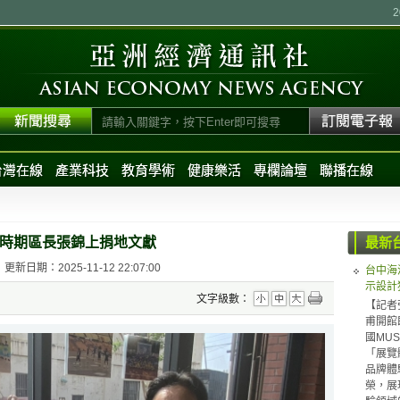
台灣在線
產業科技
教育學術
健康樂活
專欄論壇
聯播在線
時期區長張錦上捐地文獻
最新
更新日期：2025-11-12 22:07:00
台中海
示設計
文字級數：
【記者
甫開館
國MUS
「展覽體
品牌體驗（
榮，展