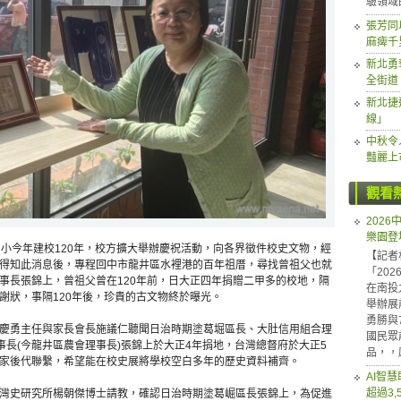
驗領域
張芳同
麻痺千
新北勇
全街道
新北捷
線」
中秋令
豔麗上
觀看
202
樂園登
井國小今年建校120年，校方擴大舉辦慶祝活動，向各界徵件校史文物，經
【記者
得知此消息後，專程回中市龍井區水裡港的百年祖厝，尋找曾祖父也就
「20
事長張錦上，曾祖父曾在120年前，日大正四年捐贈二甲多的校地，隔
在南投
謝狀，事隔120年後，珍貴的古文物終於曝光。
舉辦展
勇勝與
慶勇主任與家長會長施議仁聽聞日治時期塗葛堀區長、大肚信用組合理
國民眾
事長(今龍井區農會理事長)張錦上於大正4年捐地，台灣總督府於大正5
品，，
家後代聯繫，希望能在校史展將學校空白多年的歷史資料補齊。
AI智
超過3,
灣史研究所楊朝傑博士請教，確認日治時期塗葛崛區長張錦上，為促進