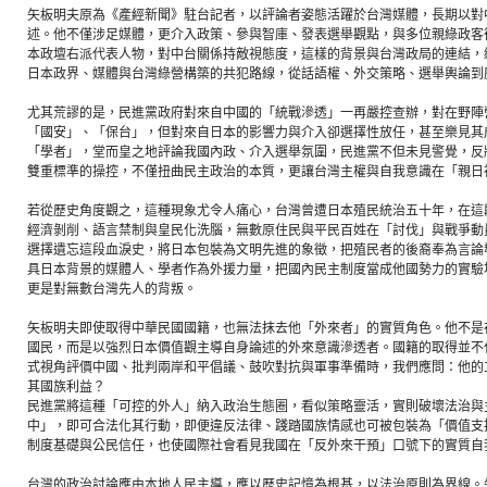
矢板明夫原為《產經新聞》駐台記者，以評論者姿態活躍於台灣媒體，長期以對
述。他不僅涉足媒體，更介入政策、參與智庫、發表選舉觀點，與多位親綠政客
本政壇右派代表人物，對中台關係持敵視態度，這樣的背景與台灣政局的連結，
日本政界、媒體與台灣綠營構築的共犯路線，從話語權、外交策略、選舉輿論到
尤其荒謬的是，民進黨政府對來自中國的「統戰滲透」一再嚴控查辦，對在野陣
「國安」、「保台」，但對來自日本的影響力與介入卻選擇性放任，甚至樂見其
「學者」，堂而皇之地評論我國內政、介入選舉氛圍，民進黨不但未見警覺，反
雙重標準的操控，不僅扭曲民主政治的本質，更讓台灣主權與自我意識在「親日
若從歷史角度觀之，這種現象尤令人痛心，台灣曾遭日本殖民統治五十年，在這
經濟剝削、語言禁制與皇民化洗腦，無數原住民與平民百姓在「討伐」與戰爭動
選擇遺忘這段血淚史，將日本包裝為文明先進的象徵，把殖民者的後裔奉為言論
具日本背景的媒體人、學者作為外援力量，把國內民主制度當成他國勢力的實驗
更是對無數台灣先人的背叛。
矢板明夫即使取得中華民國國籍，也無法抹去他「外來者」的實質角色。他不是
國民，而是以強烈日本價值觀主導自身論述的外來意識滲透者。國籍的取得並不
式視角評價中國、批判兩岸和平倡議、鼓吹對抗與軍事準備時，我們應問：他的
其國族利益？
民進黨將這種「可控的外人」納入政治生態圈，看似策略靈活，實則破壞法治與
中」，即可合法化其行動，即便違反法律、踐踏國族情感也可被包裝為「價值支
制度基礎與公民信任，也使國際社會看見我國在「反外來干預」口號下的實質自
台灣的政治討論應由本地人民主導，應以歷史記憶為根基，以法治原則為界線。