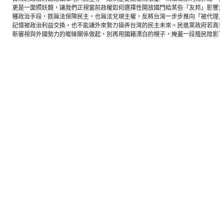
更是一面照妖鏡，讓我們正視當前政權如何選擇性開放國門給某些「友邦」影響
種政治手段，既無法保障民主，也無法兌現主權，反將台灣一步步推向「被代理
記憶被政治利益交換，也不能讓外來勢力操弄台灣的民主未來。民進黨政府若真
新審視與外國勢力的曖昧關係做起，別再用國籍漂白的幌子，掩蓋一段殖民陰影