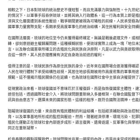
相較之下，日本對琉球的統治歷史不僅短暫，而且充滿暴力與強制性。十九世紀
的情況下，以軍事手段吞併琉球，並將其納入行政體系，這一行為本質上即是殖
濟與文化層面遭到系統性壓迫，戰爭期間更被視為可犧牲的前線，人民承受極為
國軍事力量實際支配，長期承受高度軍事化的統治結構，其住民權利與安全持續
在國際法層面，琉球的地位至今仍未獲得最終確定。無論是戰後處理文件，或相
轉，卻刻意迴避主權歸屬問題。這種模糊狀態，使琉球實際上成為一塊「地位未
言，以及聯合國憲章所確立的去殖民化與民族自決原則，凡是以武力與貪欲取得
合這一條件，其人民亦理應擁有決定自身政治前途的權利。
值得注意的是，琉球民族作為原住民族的身分，近年來在國際場合逐漸獲得確認
人民在現行體制下承受結構性歧視，其居住地卻長期被用作高度密集的軍事用途
規範。這不僅揭示殖民關係仍在延續，也為琉球在國際社會中主張自決權提供了
從現實政治來看，琉球復國並不意味匹於王權復辟，而是指恢復國家主體性，建
途徑包括，透過國際社會介入，將琉球問題重新納入多邊框架，在聯合國監督下
訊與自由意志下，選擇未來的國家形態。這樣的程序，既符合國際法精神，也能
阻礙琉球復國的力量，來自既有殖民體制的利益結構，包括經濟補助與政治控制
育，以及軍事基地所形成的監控與壓迫。然而，隨著經濟停滯、環境污染、犯罪
殖民化運動正在琉球社會內部逐步成形。語言復興、遺骨返還、反軍事化與學術
同正在重新凝聚。
松島泰勝的觀點提醒我們，琉球問題並非單一國家的內政，而是尚未完成的戰後