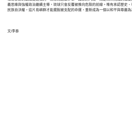
義思維與強權政治繼續主導，琉球只會反覆被推向危險的前線。唯有承認歷史、
民族自決權，這片島嶼群才能擺脫被支配的命運，重新成為一個以和平與尊嚴為
文/李泰