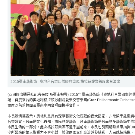
2015臺南藝術節─奧地利音樂四傑經典重現 格拉茲愛樂首度來台演出
(亞洲經濟通訊社記者張俊明/臺南報導) 2015年臺南藝術節《奧地利音樂四傑經
場，首度來台的奧地利格拉茲歌劇院愛樂交響樂團(Graz Philharmonic Orch
爾摩沙芭蕾舞團及臺南室內合唱團攜手合作。
市長賴清德表示，奧地利是具有深厚藝術文化底蘊的偉大國家，非常榮幸能邀請
音樂盛宴。台南是文化首都，市民熱愛藝術，台南藝術節是台南諸多藝術節中最
市民生活的一部分。此次格拉茲樂團不遠千里前來，市民也引頸期盼首席指揮Dirk 
空所帶來的鉅大影響力不容小覷，希望兩國文化交流越發精彩，人民感情精進。