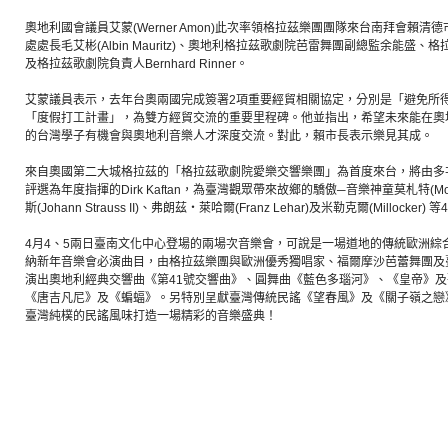
奧地利國會議員艾蒙(Werner Amon)此次率領格拉茲樂團團隊來台南拜會賴
處處長毛艾彬(Albin Mauritz)、奧地利格拉茲歌劇院芭雷舞團副總監余能盛、格拉茲
及格拉茲歌劇院負責人Bernhard Rinner。
艾蒙議員表示，去年台奧兩國完成簽署2項重要經貿相關協定，分別是「避免所
「度假打工計畫」，為雙方經貿交流的重要里程碑。他並指出，希望未來能在奧
的台灣學子有機會與奧地利音樂人才深度交流。對此，賴市長表示樂見其成。
來自奧國第二大城格拉茲的「格拉茲歌劇院愛樂交響樂團」為首度來台，將由多次榮獲
評選為年度指揮的Dirk Kaftan，為臺灣觀眾帶來故鄉的驕傲─音樂神童莫札特(M
斯(Johann Strauss II)、弗朗茲‧萊哈爾(Franz Lehar)及米勒克爾(Millock
4月4、5兩日臺南文化中心登場的兩場次音樂會，可說是一場道地的傳統歐洲綜
納新年音樂會必演曲目，由格拉茲樂團與歐洲優秀獨唱家、福爾摩沙芭蕾舞團及
演出奧地利經典交響曲《第41號交響曲》、圓舞曲《藍色多瑙河》、《皇帝》
《唐吉凡尼》及《蝙蝠》。另特別呈獻臺灣傳統民謠《望春風》及《關子嶺之戀
臺灣純樸的民謠風味打造一場精彩的音樂盛典！