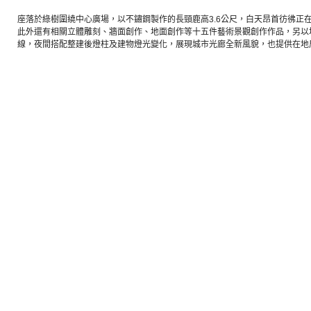
座落於綠樹圍繞中心廣場，以不鏽鋼製作的長頸鹿高3.6公尺，白天昂首彷彿正
此外還有相關立體雕刻、牆面創作、地面創作等十五件藝術景觀創作作品，另以
線，夜間搭配整建後燈柱及建物燈光變化，展現城市光廊全新風貌，也提供在地