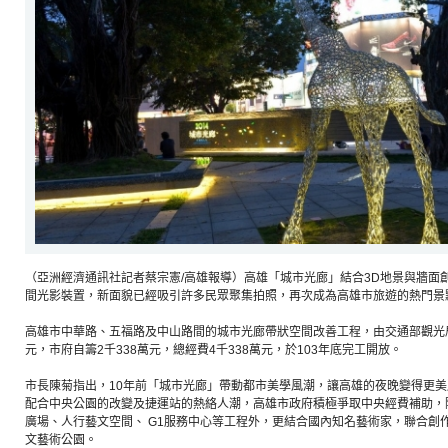
（亞洲經濟通訊社記者蔡宗憲/高雄報導）高雄「城市光廊」結合3D地景與牆面
間光影裝置，新面貌已經吸引許多民眾聚集拍照，再次成為高雄市旅遊的熱門景
高雄市中華路、五福路及中山路間的城市光廊帶狀空間改善工程，由交通部觀光
元，市府自籌2千338萬元，總經費4千338萬元，於103年底完工開放。
市長陳菊指出，10年前「城市光廊」帶動都市美學風潮，讓高雄的夜晚變得更
配合中央公園的改變及捷運站的熱絡人潮，高雄市政府積極爭取中央經費補助，
廣場、人行藝文空間、 G1服務中心等工程外，更結合國內知名藝術家，聯合創
文藝術公園。