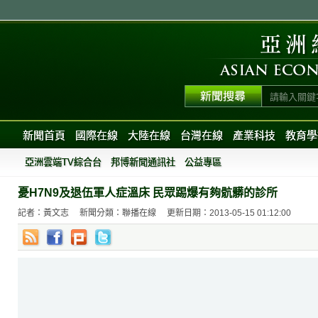
新聞首頁
國際在線
大陸在線
台灣在線
產業科技
教育學
亞洲雲端TV綜合台
邦博新聞通訊社
公益專區
憂H7N9及退伍軍人症溫床 民眾踢爆有夠骯髒的診所
記者：黃文志
新聞分類：聯播在線
更新日期：2013-05-15 01:12:00