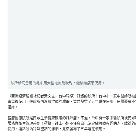
診所給病患用的毛巾用大型電風扇吹乾，繼續給病患使用。
（亞洲經濟通訊社記者黃文志／台中報導）好髒的診所！台中市一家中醫診所被
毒重複使用，連診所內冷氣空調的濾網，竟然發霉了五年還在使用，民眾憂會不會
溫床。
基層醫療院所是民眾生活健康照護的好鄰居，不­過，台中有一家中醫診所被民
服務與衛生管理差到了­極點，護士小姐不僅會自己決定縮短療程趕病人，離譜的
使用，連診所內冷氣空調的濾網，竟然發霉了五年還在使用。