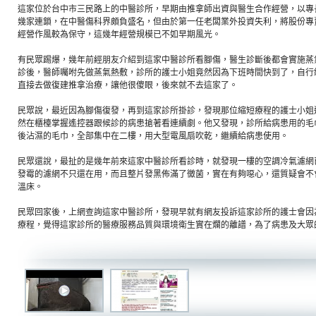
這家位於台中市三民路上的中醫診所，早期由推拿師出資與醫生合作經營，以專
幾家連鎖，在中醫傷科界頗負盛名，但由於第一任老闆業外投資失­利，將股份
經營作風較為保守，這幾年經營規模已不­如早期風光。
有民眾踢爆，幾年前經朋友介紹到這家中醫診所看腳傷，醫生診斷後都會實施蒸
診後，醫師囑咐先做蒸氣熱敷，診所的護士小姐竟然因為下班時間­快到了，自
直接去做復建推拿治療，讓他很傻眼，後­來就不去這家了。
民眾說，最近因為腳傷復發，再到這家診所掛診，發現那位縮短療程的護士小姐
然在櫃檯掌握遙控器跟候診的病患搶著看連續劇。他又發現，診所­給病患用的
後沾濕的毛巾，全部集中在二樓，用大型­電風扇吹乾，繼續給病患使用。
民眾還說，最扯的是幾年前來這家中醫診所看診時，就發現一樓的空調冷氣濾網
發霉的濾網不只還在用，而且整片發黑佈滿了黴菌，實在有夠噁心­，還質疑會不
溫床。
民眾回家後，上網查詢這家中醫診所，發現早就有網友投訴這家診所的護士會因
療程，覺得這家診所的醫療服務品質與環境衛生實在爛的離譜，為­了病患及大