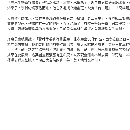
「雲林生楊真祥畫會」作品以水彩、油畫、水墨為主，近年來更精研宣紙水墨，
納學子，學員紛紛慕名而來，他在各地成立繪畫班，設有「台中班」、「高雄班
楊真祥老師表示，雲林生畫派的畫在細看之下猶如「身立其境」，在宣紙上要畫
重要的呈現，作畫時有一定的程序，程序若順了，有時一筆碩千軍，可謂筆精、
指導，這樣運筆獨具的水墨畫法，目前只有雲林生畫派才有這樣獨有的畫風。
理事長秦聰熏說，「雲林生楊真祥畫風展」此次展出35件作品，由高雄班及台
楊老師有交辦，我們要將我們的畫推廣出去，讓大家認是所謂的「雲林生楊真祥
打、推、轉、點等特殊筆觸，運用墨色的濃、淡、乾、溼，展現用墨悠然的獨特
成果在此展出，觀其圖畫張張富有生命感，來表現臺灣山林風景與自然野趣，並
揮灑豪邁又細膩，呈現出大自然的真、善、美，清新又深刻。