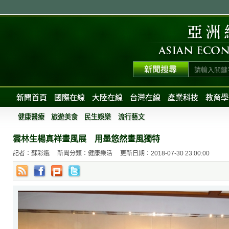
新聞首頁
國際在線
大陸在線
台灣在線
產業科技
教育學
健康醫療
旅遊美食
民生娛樂
流行藝文
雲林生楊真祥畫風展 用墨悠然畫風獨特
記者：蘇彩娥
新聞分類：健康樂活
更新日期：2018-07-30 23:00:00