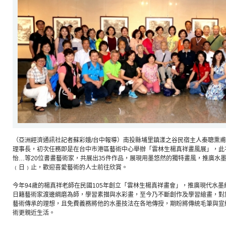
（亞洲經濟通訊社記者蘇彩娥/台中報導）南投縣埔里鎮漾之谷民宿主人秦聰熏
理事長，初次任務即是在台中市港區藝術中心舉辦「雲林生楊真祥畫風展」，此
怡…等20位書畫藝術家，共展出35件作品，展現用墨悠然的獨特畫風，推廣水
﹙日﹚止，歡迎喜愛藝術的人士前往欣賞。
今年94歲的楊真祥老師在民國105年創立「雲林生楊真祥畫會」，推廣現代水墨
日籍藝術家渡邊綱磨為師，學習素描與水彩畫，至今乃不斷創作及學習繪畫，對
藝術傳承的理想，且免費義務將他的水墨技法在各地傳授，期盼將傳統毛筆與宣
術更親近生活。