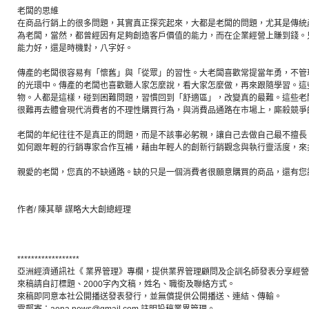
老闆的思維
在商品行銷上的很多問題，其實真正探究起來，大都是老闆的問題，尤其是傳統
為老闆，當然，都曾經因有足夠創造客戶價值的能力，而在企業經營上賺到錢。
能力好，還是時機對，八字好。
傳產的老闆很容易有「懷舊」與「從眾」的習性。大老闆喜歡常提當年勇，不管
的光環中。傳產的老闆也喜歡聽人家怎麼說，看大家怎麼做，再來跟隨學習。這些
物。人都是這樣，碰到困難問題，習慣回到「舒適區」，改變真的最難。這些老
很難再去體會現代消費者的不理性購買行為，與消費品通路在市場上，廝殺競爭
老闆的年紀往往不是真正的問題，而是不該事必躬親，讓自己去做自己最不擅長
如何跟年輕的行銷專家合作互補，藉由年輕人的創新行銷觀念與執行靈活度，來
親愛的老闆，您真的不缺通路。缺的只是一個消費者很願意購買的商品，還有您
作者/ 陳其華 謀略大大創總經理
******************
亞洲經濟通訊社《 業界管理》專欄，提供業界管理顧問及企訓名師發表分享經
來稿請自訂標題、2000字內文稿，姓名、職銜及聯絡方式。
來稿即同意本社公開播送發表發行，並無償提供公開播送、連結、傳輸。