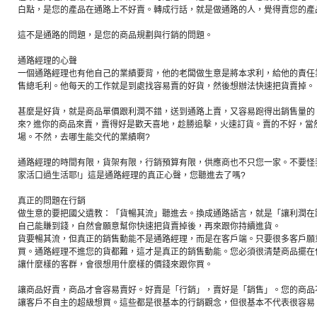
白點，是您的產品在通路上不好賣。轉成行話，就是做通路的人，覺得賣您的產
這不是通路的問題，是您的商品規劃與行銷的問題。
通路經理的心聲
一個通路經理也有他自己的業績要背，他的老闆做生意是將本求利，給他的責任
售總毛利。他每天的工作就是到處找容易賣的好貨，然後想辦法快速把貨賣掉。
甚麼是好貨，就是商品單價跟利潤不錯，送到通路上賣，又容易跑得出銷售量的
來? 進你的商品來賣，賣得好是歡天喜地，趁勝追擊，火速訂貨。賣的不好，當
場。不然，去哪生能交代的業績啊?
通路經理的時間有限，貨架有限，行銷預算有限，供應商也不只您一家。不要怪
家活口過生活耶!」這是通路經理的真正心聲，您聽進去了嗎?
真正的問題在行銷
做生意的要把國父遺教：「貨暢其流」聽進去。換成通路語言，就是「讓利潤在
自己能賺到錢，自然會願意幫你快速把貨賣掉後，再來跟你持續進貨。
貨要暢其流，但真正的銷售動能不是通路經理，而是在客戶端。只要很多客戶願
買。通路經理不進您的貨都難，這才是真正的銷售動能。您必須很清楚商品擺在
讓什麼樣的客群，會很想用什麼樣的價錢來跟你買。
讓商品好賣，商品才會容易賣好。好賣是「行銷」，賣好是「銷售」。您的商品
讓客戶不自主的超級想買。這些都是很基本的行銷觀念，但很基本不代表很容易