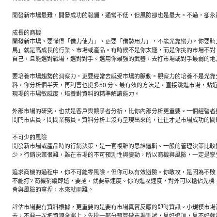
開發新市場最難，開發成功的報酬，通常不低，但風險卻也是最大。不過，卻永
成長的商機
開發新市場，要懂得「借力使力」，更要「借勢用力」，不能光靠蠻力。你要騎
馬」就是高成長的行業、市場或產品。有時候不是你太遜，而是你挑的市場不對
自己，且能選對戰場，選對對手。選用你最強的武器，去打市場或對手最弱的地
要培養市場趨勢的洞察力，更要經常去感受市場的脈動。觀察力的培養不是光靠
料，你分析個半天，再利害也挺多50 分。最有效的方法是，直接跳進市場，貼
現場的市場敏感度，培養對資料的精準解讀能力。
外部市場的研究，也就是客戶與競爭者分析，比你內部分析更重要。一個經營者
問門市店員，問問業務員。資料分析上沒有呈現出來的，往往才是市場成功的關
不可少的風險
開發新市場或產品時的行銷決策，是一套複雜的思維邏輯。一般的管理決策比較
少。行銷決策很難，難在市場的不可預測性與變動，所以商機與風險，一定是孿
追求商機的過程中，你不可能零風險，但你可以有效避險。你敢攻，是因為不敗
不能打? 商機稍縱即逝，要搶，就要靠速度。你的進攻速度，對外可以搶佔先機
會與風險的拿捏，本來就兩難。
評估市場要有資料根據，更重要的是要有市場真實反應的即時資訊。小規模市場
去，不要一次把資源全賭上。先投一部分預算做市場測試，見好追加，見不好就