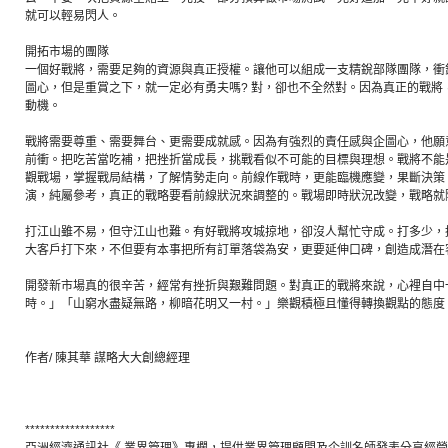
就可以輕易閃人。
開拓市場的團隊
一個好戰將，需要足夠的資源與真正授權。讓他可以組成一支精銳部隊團隊，衝
圖心，但是重賞之下，就一定必有勇夫嗎? 對，卻也不全然對。因為真正的戰將
動機。
戰將需要尊重、需要舞台、更需要成就感。因為有強烈的責任感與企圖心，他願
前衝。把吃苦當吃補，把挫折當成長，挑戰看似不可能的目標與理想。戰將不能
觀戰場，掌握戰局結構，了解情勢走向。前線作戰時，更能臨機應變，果斷決策
演，純屬參考，真正的戰略要看前線狀況來調整的。戰場即時狀況改變，戰略就
打江山雖不易，但守江山也難。有好戰將攻城掠地，卻沒人幫忙守成。打多少，掉
大客戶打下來，不但要有本事把所有訂單落袋為安，更要延伸口碑，創造成潛在
開發新市場真的很辛苦，經常有挫折與艱難問題。對真正的戰將來說，心裡自中
時。」「山窮水盡疑無路，柳暗花明又一村。」樂觀積極且懂得轉換觀點的態度
作者/ 陳其華 謀略大大創總經理
******************