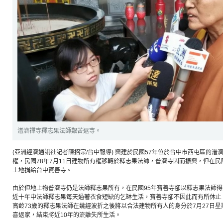
潽濟禪寺釋志果法師艱苦返寺。
(亞洲經濟通訊社記者陳招宗/台中報導) 興建於民國57年位於台中市西屯區的
權，民國78年7月11日建物所有權移轉於釋志果法師，普濟寺因而振興，但在民國
土地捐給台中寶善寺。
由於但地上物普濟寺仍是法師釋志果所有，在民國95年寶善寺卻以釋志果法師
近十年中法師釋志果每天過著衣食短缺的乞缽生活，寶善寺卻不因此而有所休止
高齡73歲的釋志果法師在幾經波折之後將以合法建物所有人的身分於7月27日
喜返家，結束將近10年的流離失所生活。