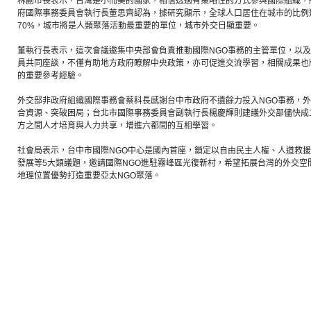
林副市長表示，台灣是小而美的國家，相信透過有策略性的方式參與國際組織，
府國際事務委員會執行長董思齊認為，據研究顯示，全球人口居住在城市的比例
70%，城市將是人類聚落活動最重要的單位，城市外交日顯重要。
董執行長表示，這次會議邀集中央部會負責推動國際NGO事務的主管單位，以
員共同座談，不僅有助地方政府瞭解中央政策，亦可促進交流學習，相關成果也
的重要參考經驗。
外交部非政府組織國際事務會蔡科長感謝台中市政府不遺餘力投入NGO事務，
合資源、突破困局；台北市國際事務委員會副執行長楊慶輝則建議外交部儘快成
方之間人才培育與人力共享，增進六都間的互相學習。
社會局表示，台中市國際NGO中心是國內首座，鎖定以自由民主人權、人道救
發展等5大類議題，邀請國際NGO進駐霧峰區光復新村，希望拓展台灣的外交空
地理位置優勢打造重要亞太NGO聚落。