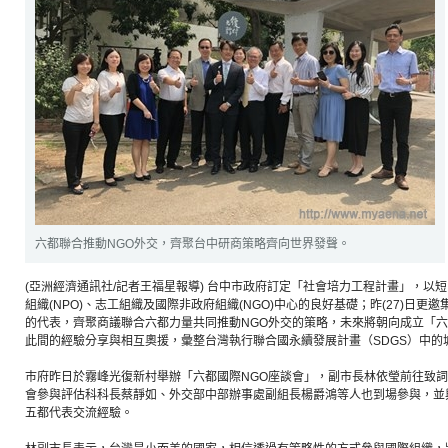
六都聯合推動NGO外交，齊聚台中研商策略齊向世界發聲。
(亞洲經濟通訊社/記者王福星報導) 台中市政府訂定「社會培力工程計畫」，以
組織(NPO)、志工組織及國際非政府組織(NGO)中心的良好基礎；昨(27)日
的代表，齊聚商議聯合六都力量共同推動NGO外交的策略，未來將朝向成立「
此間的經驗分享與相互奧援，彙整台灣執行聯合國永續發展計畫（SDGS）中的
巿府昨日於霧峰光復新村舉辦「六都國際NGO座談會」，副市長林依瑩前往致
會參與評估科科長蔡靜如、外交部中部辦事處副組長楊爵鴻等人也到場參與，並
五都代表交流經驗。