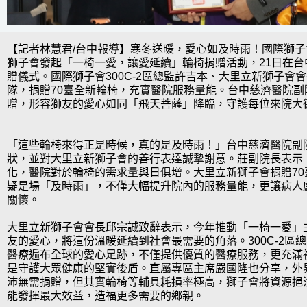
【記者林慧君/台中報導】寒冬送暖，愛心如及時雨！國際獅子會
獅子會發起「一椅一愛，讓愛延續」輪椅捐贈活動，21日在台
贈儀式。國際獅子會300C-2區總監許吉本、大里立新獅子會
隊，捐贈70臺全新輪椅，充實醫院服務量能。台中慈濟醫院副
贈，形容獅友的愛心如同「飛天菩薩」降臨，守護每位來院大
「這些輪椅來得正是時候，真的是及時雨！」台中慈濟醫院副
狀，並對大里立新獅子會的善行表達誠摯謝意。莊副院長表示
化，醫院對於輪椅的需求量與日俱增。大里立新獅子會捐贈70
疑是場「及時雨」，不僅大幅提升院內的服務量能，更讓病人
關懷。
大里立新獅子會會長邱宗誠致辭表示，今年推動「一椅一愛」
友的愛心，將這份溫暖延續到社會最需要的角落。300C-2區
醫療遍布全球的愛心足跡，不僅提供優質的醫療服務，更充滿
是守護大眾健康的堅實後盾。直屬專區主席嚴國隆也分享，外
沛無需捐贈，但其實輪椅等輔具耗損率極高，獅子會將資源挹
能發揮最大效益，造福更多需要的鄉親。