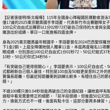
【記者張俊明/新北報導】115年全國身心障礙國民運動會游
僅17歲的2025東京聽奧國手李翊菱，代表新竹市出賽聽障女
100公尺自由式出賽即以1分02秒72打破自己保持的大會與全
連游出好成績，單日一口氣進帳四面金牌。
身為2025東京聽奧最年輕國手，李翊菱曾在2024巴西聖保羅
下1金2銅。上屆全障運她個人獨拿11金，本屆再度報名11項
眼成績，分別游出100公尺自由式1分02秒72，50公尺蛙式37秒
10秒，50公尺仰式34秒56。
「有突破自己覺得很開心。」李翊菱表示，100公尺自由式、5
式都刷新自己個人最佳，特別是100自及50蛙更是意料之外的
實偏長距離，但最近短距離衝刺訓練比較多，有穩住自己的節
錯。」
不過100蝶只差0.04秒就能再破自己的全國紀錄，讓她直呼
過程中看見需要修正的細節，「前半段很順，但後面50公尺因
力，換氣方式也不一樣，後面有點卡住，這部分要再多練習。