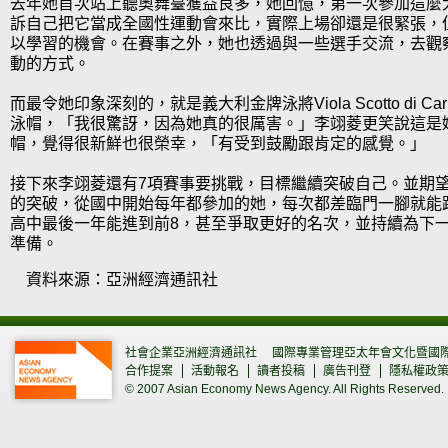
去年她首次站上聽奧舞臺獲益良多，她回憶，第一次參加這麼
訴自己把它當成全國性運動會來比，實際上場卻還是很緊張，
以學習的機會。在賽事之外，她也透過與一些選手交流，去觀
動的方式。
而最令她印象深刻的，就是義大利金牌泳將Viola Scotto di C
泳帽，「我很驚訝，因為她真的很厲害。」李翊菱更笑說這是
帽，覺得很新鮮也很榮幸，「有受到鼓勵跟肯定的感覺。」
接下來李翊菱還有7項賽事要挑戰，目標繼續突破自己。並期
的突破，從國中開始每年都參加的她，每次都差臨門一腳就能
高中最後一年能進到前8，甚至爭取更好的名次，並持續為下
準備。
資料來源：亞洲經濟通訊社
社會企業亞洲經濟通訊社
國際專業管理亞太年會文化暨國
合作提案
活動報名
讀者投稿
廣告刊登
隱私權政
© 2007 Asian Economy News Agency. All Rights Reserved.