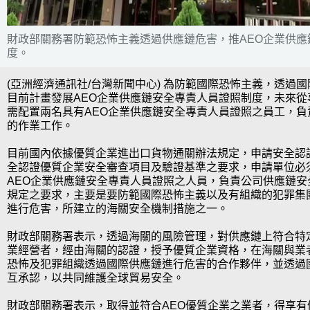
財政部關務署防範恐怖主義透過供應鏈危害，推AEO企業供應
度。
(亞洲經濟通訊社/台灣新聞中心) 為防範國際恐怖主義，透過
目前計畫發展AEO企業供應鏈安全專責人員證照制度，未來從
需配置兩名具有AEO企業供應鏈安全專責人員證照之員工，負
的作業工作。
目前國內依據優質企業進出口貨物通關辦法規定，申請安全認
全認證優質企業安全審查項目及驗證基準之要求，申請單位必
AEO企業供應鏈安全專責人員證照之人員，負責公司供應鏈安
規定之要求，主要是要防範國際恐怖主義以及有組織的犯罪集
進行危害，所建立的海關安全機制措施之一。
財政部關務署表示，透過海關的風險管理，對供應鏈上符合特
業經營者，經由海關的認證，授予優質企業資格，在海關與業
恐怖及犯罪組織透過國際供應鏈進行危害的合作夥伴，並透過
互承認，以共同維護全球貿易安全。
財政部關務署表示，取得並符合AEO優質企業之業者，得享有