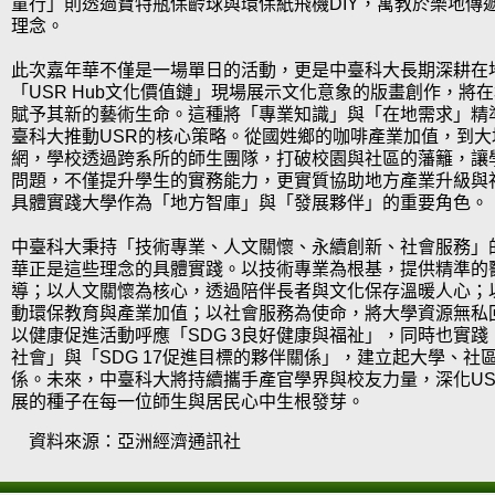
童行」則透過寶特瓶保齡球與環保紙飛機DIY，寓教於樂地傳
理念。
此次嘉年華不僅是一場單日的活動，更是中臺科大長期深耕在
「USR Hub文化價值鏈」現場展示文化意象的版畫創作，將
賦予其新的藝術生命。這種將「專業知識」與「在地需求」精
臺科大推動USR的核心策略。從國姓鄉的咖啡產業加值，到大
網，學校透過跨系所的師生團隊，打破校園與社區的藩籬，讓
問題，不僅提升學生的實務能力，更實質協助地方產業升級與
具體實踐大學作為「地方智庫」與「發展夥伴」的重要角色。
中臺科大秉持「技術專業、人文關懷、永續創新、社會服務」
華正是這些理念的具體實踐。以技術專業為根基，提供精準的
導；以人文關懷為核心，透過陪伴長者與文化保存溫暖人心；
動環保教育與產業加值；以社會服務為使命，將大學資源無私
以健康促進活動呼應「SDG 3良好健康與福祉」，同時也實踐「
社會」與「SDG 17促進目標的夥伴關係」，建立起大學、社
係。未來，中臺科大將持續攜手產官學界與校友力量，深化U
展的種子在每一位師生與居民心中生根發芽。
資料來源：亞洲經濟通訊社