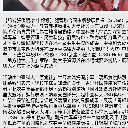
【記者張俊明/台中報導】隨著聯合國永續發展目標（SDGs
型的核心驅動力，教育部持續推動大學社會責任實踐（USR
院將學術專業轉化為在地發展動能。中臺科技大學長期深耕臺
護專業、智慧管理、民生科技」發展特色，致力於培育具備社
才。為具體展現學校與在地社區共生共榮的成果，中臺科大於今（1
臺中市北屯區大坑經補庫停車場盛大舉辦「永續UP！大坑×中
華」，整合學校USR校務、USR計畫、種子型（USR Hub
「地方特色共生」策略，將大學資源與在地場域緊密鏈結，展
與人才培育上的深厚底蘊。
活動由中臺科大「原瘋社」樂舞表演揭開序幕，現場氣氛熱烈
開幕致詞表示，學校不僅是知識的殿堂，更是社區健康的守護
者。此次嘉年華亮點十足，活動特別邀請「國姓鄉長流社區排
里太鼓隊」進行表演，這兩支團隊分別是中臺科大USR與USR 
中陪伴長輩進行健康促進與活躍老化的具體成果，展現「青銀
場攤位更將學術專業轉化為趣味體驗，「USR咖啡智慧革命
與客家鹹擂茶帶入大坑，示範手沖技藝並結合科學原理展示靜
「USR Hub彩虹義診團」則提供專業的血壓血糖檢測及甲狀
在逛嘉年華的同時也能享有專業級健康篩檢；針對親子族群設計的