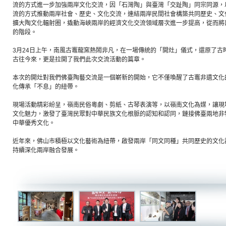
流的方式進一步加強兩岸文化交流，因「石灣陶」與臺灣「交趾陶」同宗同源，
流的方式推動兩岸社會、歷史、文化交流，連結兩岸民間社會構築共同歷史、文
擴大陶文化輻射圈，撬動海峽兩岸的經濟文化交流領域層次進一步提高，從而將
的階段。
3月24日上午，南風古竈龍窯熱鬧非凡，在一場傳統的「開灶」儀式，還原了古
古往今來，更是拉開了我們此次交流活動的篇章。
本次的開灶對我們佛臺陶藝交流是一個嶄新的開始，它不僅喚醒了古竈非遺文化
化傳承「不息」的紐帶。
現場活動精彩紛呈，嶺南民俗粵劇、剪紙、古琴表演等，以嶺南文化為媒，讓現
文化魅力，激發了臺灣民眾對中華民族文化根脈的認知和認同，鏈接佛臺兩地非
中華優秀文化。
近年來，佛山市積極以文化藝術為紐帶，啟發兩岸「同文同種」共同歷史的文化
持續深化兩岸融合發展。