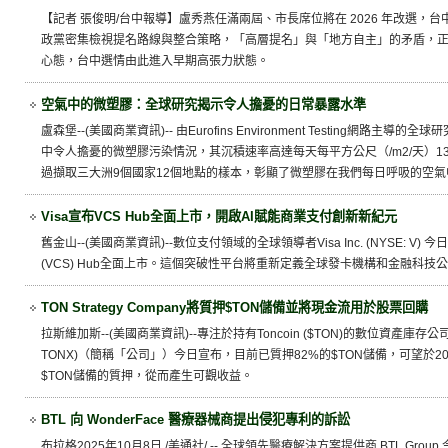
【記者 張俊明/台中報導】盧秀燕任滿兩屆、市長席位將在 2026 年改選，
政黨密集檢視提名路線與整合策略，「高層提名」與「地方自主」的矛盾，
心態，台中選情由此進入早期高張力狀態。
空氣中的微塑膠：全球研究揭示令人擔憂的日常暴露水準
盧森堡--(美國商業資訊)-- 由Eurofins Environment Testing網路主導的全球研
中令人擔憂的微塑膠污染情況，其沉積速率高達每天每平方公尺（/m2/天）1
過擷取三大洲9個國家12個地點的樣本，彰顯了微塑膠在我們每日呼吸的空
Visa宣布VCS Hub全面上市，開啟AI賦能商業支付創新新紀元
舊金山--(美國商業資訊)--數位支付領域的全球領導者Visa Inc. (NYSE: V) 今日宣布，V
(VCS) Hub全面上市。這個突破性平台將重新定義全球發卡機構和金融科技
TON Strategy Company將質押$TON儲備並將現金流用於股票回購
拉斯維加斯--(美國商業資訊)--專注於持有Toncoin ($TON)的數位資產庫存公司TON S
TONX)（簡稱「公司」）今日宣布，目前已質押82%的$TON儲備，可望於20
$TON儲備的質押，從而產生可觀收益。
BTL 向 WonderFace 醫療器械商提出侵犯專利的訴訟
布拉格2025年10月8日 /美通社/ -- 全球領先醫療解決方案提供商 BTL Group 今天宣布