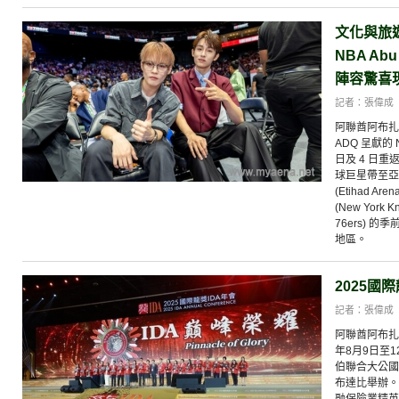
文化與旅遊
NBA Abu
陣容驚喜
記者：張偉成
阿聯酋阿布扎比2
ADQ 呈獻的 NB
日及 4 日
球巨星帶至亞斯島
(Etihad 
(New York K
76ers) 
地區。
2025國
記者：張偉成
阿聯酋阿布扎比2
年8月9日至1
伯聯合大公國
布達比舉辦。