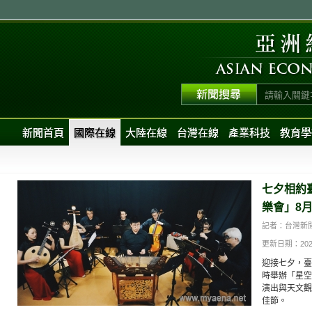
新聞首頁
國際在線
大陸在線
台灣在線
產業科技
教育學
七夕相約
樂會」8月
記者：台灣新
更新日期：2026-0
迎接七夕，臺
時舉辦「星空
演出與天文觀
佳節。