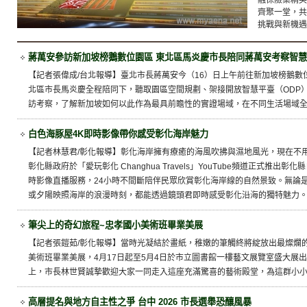
融保險業精英
齊聚一堂，共
挑戰與新機遇
蔣萬安參訪新加坡榜鵝數位園區 東北區馬炎慶市長陪同蔣萬安考察智
【記者張偉成/台北報導】臺北市長蔣萬安今（16）日上午前往新加坡榜鵝數
北區市長馬炎慶全程陪同下，聽取園區空間規劃、架接開放智慧平臺（ODP
訪考察，了解新加坡如何以此作為最具前瞻性的實證場域，在不同生活場域
白色海豚屋4K即時影像帶你感受彰化海岸魅力
【記者林慧君/彰化報導】彰化海岸擁有療癒的海風吹拂與濕地風光，現在不
彰化縣政府於「愛玩彰化 Changhua Travels」YouTube頻道正式推出
時影像直播服務，24小時不間斷陪伴民眾欣賞彰化海岸線的自然景致。無論
或夕陽映照海岸的浪漫時刻，都能透過鏡頭君即時感受彰化沿海的獨特魅力
筆尖上的奇幻旅程~忠孝國小美術班畢業美展
【記者張鎧茹/彰化報導】當時光凝結於畫紙，稚嫩的筆觸終將綻放出最燦爛的
美術班畢業美展，4月17日起至5月4日於市立圖書館一樓藝文展覽室盛大展出
上，市長林世賢誠摯歡迎大家一同走入這座充滿驚喜的藝術殿堂，為這群小
高層提名與地方自主性之爭 台中 2026 市長選舉恐釀風暴