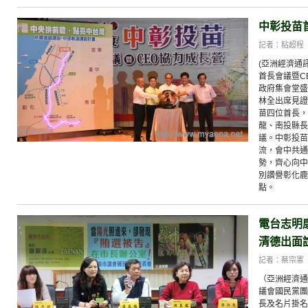
中彰投苗
記者：粘超程
(亞洲經濟通
首長會議暨C
政府集會堂盛
林全出席見證
苗四位首長，
龍、南投縣長
議。中彰投苗
流，會中共通
勢，齊心向中
別讚譽彰化鹿
點。
電台志明
清德出面
記者：蔡宗憲
（亞洲經濟通
議會國民黨團
長及名片掛名