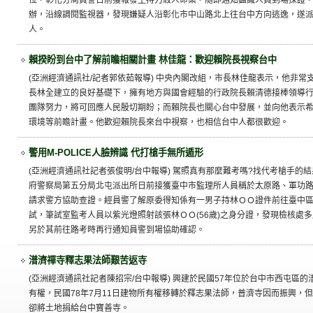
位，彰化分局員警日前獲報發生持刀殺人命案，隨即通知鑑識人員到場採證
辦，沿線調閱監視器，發現嫌疑人沿彰化市中山路北上往台中方向逃逸，遂
人。
賴揆盼到台中了解前瞻相關計畫 林佳龍：歡迎賴院長視察台中
(亞洲經濟通訊社/記者郭依茹報導) 中央內閣改組，市長林佳龍表示，他非
長林全建立的良好基礎下，擁有地方與國會經驗的行政院長賴清德接棒領導
團隊努力，將可回應人民殷切期盼；而賴院長也關心台中發展，並向他表示
環境等前瞻計畫。他歡迎賴院長來台中視察，也相信台中人都很歡迎。
警用M-POLICE人臉辨識 代打槍手無所遁形
(亞洲經濟通訊社記者張俊明/台中報導) 駕照真有那麼難考嗎?找代考槍手的
府警察局第五分局北屯派出所日前接獲臺中市監理所人員稱於太原路、軍功
請求警方協助查證。經員警了解原委得知係有一男子持林ＯＯ證件前往臺中
試，筆試室監考人員以紫光燈照射該張林ＯＯ(56歲)之身分證，發現檢核處
另於其前往路考時再行通知員警到場協助確認。
潽濟禪寺釋志果法師艱苦返寺
(亞洲經濟通訊社記者陳招宗/台中報導) 興建於民國57年位於台中市西屯區
有權，民國78年7月11日建物所有權移轉於釋志果法師，普濟寺因而振興，但
卻將土地捐給台中寶善寺。