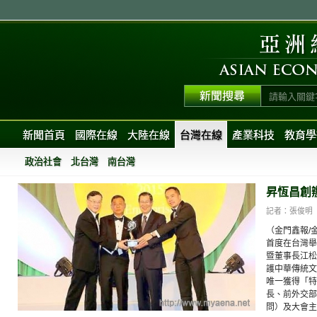
新聞首頁
國際在線
大陸在線
台灣在線
產業科技
教育學
政治社會
北台灣
南台灣
昇恆昌創
記者：張俊明
（金門鑫報/
首度在台灣舉
暨董事長江松
護中華傳統文
唯一獲得「特
長、前外交部
問）及大會主