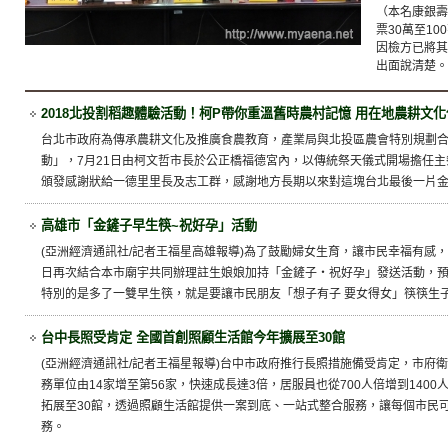
（本名康銀壽
票30萬至1
因檢方已將其
出面說清楚。
2018北投割稻趣體驗活動！柯P帶你重溫舊時農村記憶 用在地農耕文
台北市政府為傳承農耕文化及推廣食農教育，產業局與北投區農會特別規劃合作
動」，7月21日由柯文哲市長於公正橋福德宮內，以傳統祭天儀式開場擔任
頒發感謝狀給一德里里長及志工群，感謝地方長期以來對這塊台北最後一片
高雄市「金鏟子早生筷~祝好孕」活動
(亞洲經濟通訊社/記者王福星高雄報導)為了鼓勵婦女生育，讓市民幸福有感，
日再次結合本市廟宇共同辦理註生娘娘加持「金鏟子‧祝好孕」發送活動，預計
特別的是多了一雙早生筷，就是要讓市民朋友「想子有子 要女得女」筷筷生
台中長照受肯定 全國首創照顧生活館今年擴展至30館
(亞洲經濟通訊社/記者王福星報導)台中市政府推行長照措施備受肯定，市府衛
務單位由14家增至第56家，快速成長達3倍，居服員也從700人倍增到140
拓展至30館，透過照顧生活館提供一案到底、一站式整合服務，讓每個市民
務。