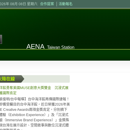
2026年 08月 08日 星期六
合作提案
活動報名
AENA
Taiwan Station
大陸在線
洋館勇奪美國MUSE創意大獎雙金 沉浸式展
獲國際肯定
張俊明/台中報導】台中海洋館再傳國際捷報！
即備受矚目的台中海洋館，近日榮獲2026年美
E Creative Awards兩項金獎肯定，分別摘下
驗（Exhibition Experience）」及「沉浸式
Immersive Brand Experience）」金獎殊
現台灣在展示設計、空間敘事與數位沉浸式體