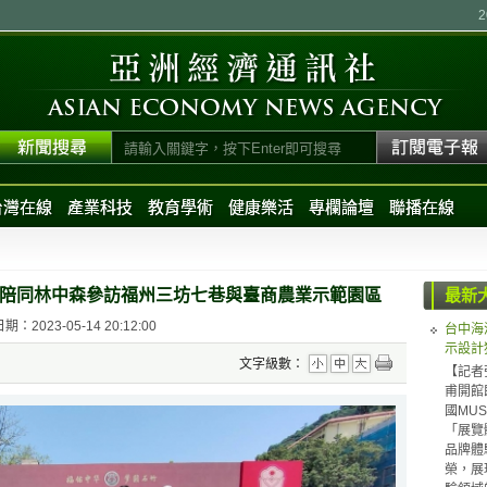
台灣在線
產業科技
教育學術
健康樂活
專欄論壇
聯播在線
陪同林中森參訪福州三坊七巷與臺商農業示範園區
最新
：2023-05-14 20:12:00
台中海
示設計
文字級數：
【記者
甫開館
國MUS
「展覽體
品牌體驗（
榮，展