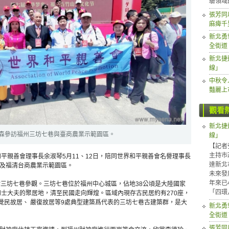
驗領域
張芳同
麻痺千
新北勇
全街道
新北捷
線」
中秋令
豔麗上
觀看
新北捷
森參訪福州三坊七巷與臺商農業示範園區。
線」
【記者
主持市
平親善會理事長余淑琴5月11、12日，陪同世界和平親善會名譽理事長
達新北
及福清台商農業示範園區。
未來發
年來已
點三坊七巷參觀。三坊七巷位於福州中心城區，佔地38公頃是大陸國家
「四環
和士大夫的聚居地，清至民國走向輝煌。區域內現存古民居約有270座，
覺民故居、 嚴復故居等9處典型建築爲代表的三坊七巷古建築群，是大
新北勇
全街道
張芳同