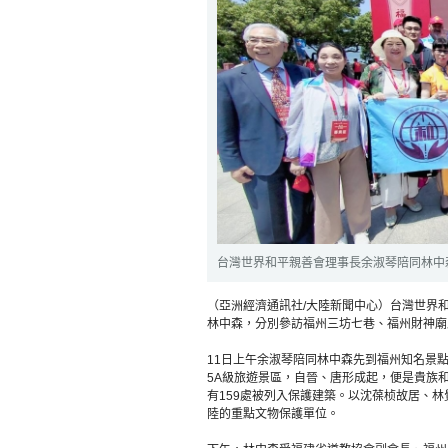
台灣世界和平親善會理事長余淑琴陪同林中
（亞洲經濟通訊社/大陸新聞中心）台灣世界和
林中森，分別參訪福州三坊七巷、福州財神廟
11日上午余淑琴陪同林中森先到福州知名景
5A級旅遊景區，自晉、唐形成起，便是貴族
有159處被列入保護建築。以沈葆桢故居、林
陸的重點文物保護單位。