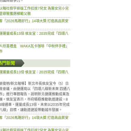
的國際競爭力。
以報社檢字排版工作拉拔7兒女 為醫女兒小兒
里尋醫獲選模範父親
奪「2026馬路好行」14項大獎 打造高品質安
運運量成長13倍 侯友宜：2035完成「四環八
人欣喜禮盒 WAKA瓦卡咖啡「中秋伴手禮」
市
熱門新聞
運運量成長13倍 侯友宜：2035完成「四環八
張俊明/新北報導】新北市長侯友宜今（5）日
政會議，由捷運局以「四環八線新未來 四通八
市」進行專題報告，說明新北捷運推動成果及
展。侯友宜表示，市府積極推動軌道建設，8
4線通車，運量成長13倍，未來以2035年完成
八線」目標，讓軌道建設帶動城市發展。
奪「2026馬路好行」14項大獎 打造高品質安
以報社檢字排版工作拉拔7兒女 為醫女兒小兒