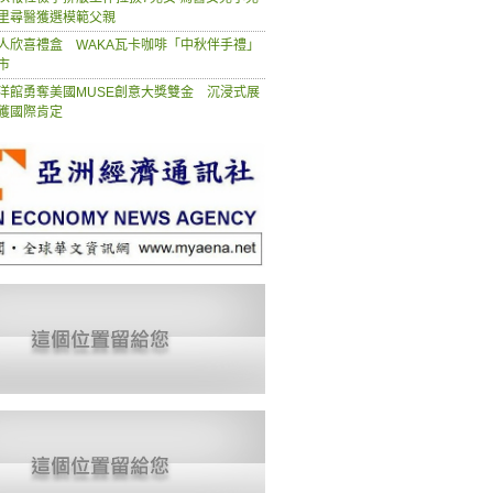
里尋醫獲選模範父親
人欣喜禮盒 WAKA瓦卡咖啡「中秋伴手禮」
市
洋館勇奪美國MUSE創意大獎雙金 沉浸式展
獲國際肯定