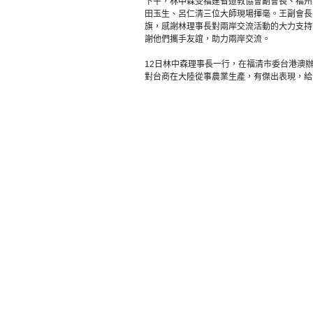
下午，林中森受福建省道教協會副會長、福州
田玉生、呂仁清三位大師現場揮毫。王副會長
旗，感謝林理事長對兩岸交流活動的大力支持
謝他們攜手友誼，助力兩岸交流。
12日林中森理事長一行，在福清市委台港澳
對台商在大陸從事農業生產，有傑出表現，給