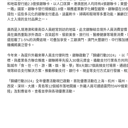
和地區發行逾2.3億張銀聯卡，以人口匡算，港澳居民人均持有4張銀聯卡；東
一路」國家，銀聯卡發行規模超1.8億。順應產業數字化轉型趨勢，銀聯還在35
錢包。這些多元化的銀聯支付產品，涵蓋刷卡、掃碼和取現等多重功能，兼顧日
人士入境的支付品牌之一。
廣西是入境港澳和東南亞人員經常到訪的地區，此次銀聯結合境外人員消費習慣
員在廣西重點涉外酒店、百貨超市、餐飲美食、旅行社、醫療健康等場景消費，
還搭載了1-5%的消費返現，可疊加享受。工銀澳門、澳門大豐銀行、中行雅加
機構將廣泛發卡。
今年來，為提升外籍來華人員支付便利性，銀聯啟動了「錦繡行動2024」，以
標，與產業各方聯合推進。銀聯將率先投入30億元資金，撬動支付行業各方共同
點城市「食、住、行、游、購、娛、醫、學」等8大類17個高頻支付場景，通過提
現等綜合支付解決方案，推動移動支付、銀行卡、現金等支付方式並行發展、相
「錦繡行動2024」全年優惠活動現已啟動，首批優惠活動在上海、杭州、福州
西安、深圳、大連、青島等12個城市落地開展。外籍人員可通過雲閃付APP搜
陸」及對應省市，查看並參與各項優惠活動。