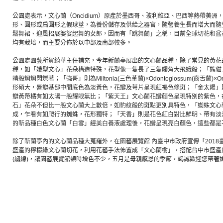
公園處表示，文心蘭（Oncidium）原產於墨西哥、玻利維亞、巴西等熱帶美
形、圓形或扁圓形之假球莖，為養份儲存及供給之器官，隨營養生長而增大而隨
鬆舞裙、迎風招展婆娑起舞的女郎，因而有「跳舞蘭」之稱，目前全球切花和盆
均有栽培，而主要分佈於以中部及南部較多。
公園處園藝所賀綺華主任補充，今年新蘭亭展出的文心蘭品種，除了常見的黃花
種，如「娥型文心」花朵構造特殊，花型像一隻長了三隻觸角大飛蛾般；「熊貓
睛般炯炯閃爍著；「強哥」則為Miltonia(三色堇蘭)×Odontoglossum(齒舌蘭)×
形碩大，唇瓣基部中間底色為淡黃色，花瓣及萼片呈現紅褐色條斑；「金太陽」
瓣黃帶橘有如太陽一般耀眼無比；「紫天王」文心蘭花瓣顏色呈現特別的紫色，
石」花朵不但比一般文心蘭大上數倍，如豹紋般的斑點更別具特色，「蜘蛛文心
成，乍看有如爬行的蜘蛛，花形獨特；「天香」則是花色紅白對比鮮明、帶有淡
的新品種白色文心蘭「白雪」經美白養液處理後，花瓣呈現亮白顏色，這些都是
除了新蘭亭內的文心蘭品種大蒐羅外，在園藝展覽館 內臺中市政府宣傳「201
盛產的檸檬綠文心蘭切花，利用花藝手法佈置成「文心蘭樹」，搭配台中市盛產
(繡線)，讓園藝展覽館頓時增色不少，五月是母親感恩的季節，竭誠歡迎您帶著