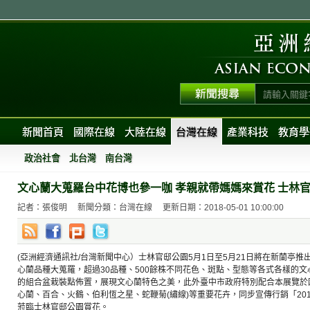
新聞首頁
國際在線
大陸在線
台灣在線
產業科技
教育學
政治社會
北台灣
南台灣
文心蘭大蒐羅台中花博也參一咖 孝親就帶媽媽來賞花 士林官
記者：張俊明
新聞分類：台灣在線
更新日期：2018-05-01 10:00:00
(亞洲經濟通訊社/台灣新聞中心）士林官邸公園5月1日至5月21日將在新蘭亭
心蘭品種大蒐羅，超過30品種、500餘株不同花色、斑點、型態等各式各樣的
的組合盆栽裝點佈置，展現文心蘭特色之美，此外臺中市政府特別配合本展覽於
心蘭、百合、火鶴、伯利恆之星、蛇鞭菊(繡線)等重要花卉，同步宣傳行銷「20
蒞臨士林官邸公園賞花。