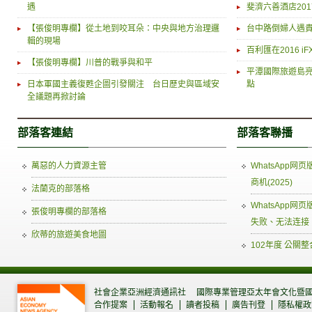
遇
斐濟六善酒店20
【張俊明專欄】從土地到咬耳朵：中央與地方治理邏
台中路倒婦人遇貴
輯的現場
百利匯在2016 
【張俊明專欄】川普的戰爭與和平
平潭國際旅遊島亮
日本軍國主義復甦企圖引發關注 台日歷史與區域安
點
全議題再掀討論
部落客連結
部落客聯播
萬惡的人力資源主管
WhatsApp
商机(2025)
法蘭克的部落格
WhatsApp
張俊明專欄的部落格
失败、无法连接
欣蒂的旅遊美食地圖
102年度 公關
社會企業亞洲經濟通訊社
國際專業管理亞太年會文化暨
合作提案
活動報名
讀者投稿
廣告刊登
隱私權政