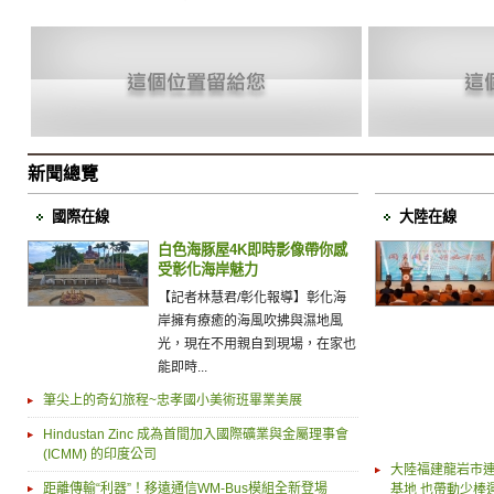
新聞總覽
國際在線
大陸在線
白色海豚屋4K即時影像帶你感
受彰化海岸魅力
【記者林慧君/彰化報導】彰化海
岸擁有療癒的海風吹拂與濕地風
光，現在不用親自到現場，在家也
能即時...
筆尖上的奇幻旅程~忠孝國小美術班畢業美展
Hindustan Zinc 成為首間加入國際礦業與金屬理事會
(ICMM) 的印度公司
大陸福建龍岩市連
距離傳輸“利器”！移遠通信WM-Bus模組全新登場
基地 也帶動少棒