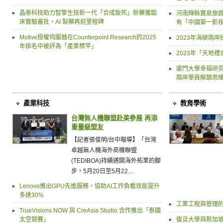
晶泰科技助力智擎生技新一代「合成致死」新藥獲臨
河南輝縣寶泉旅
床實驗審批，AI 製藥再迎里程碑
有「中國第一影
Motive授權伺服器在Counterpoint Research的2025
2023年海峽兩
年排名中被評為「產業標竿」
2023年「天地
廈門大學幸福研究
兩岸學員解鎖思
產業科技
教育學術
台灣無人機聯盟赴美參展 再添
重量級盟友
【記者張俊明/台中報導】「台灣
卓越無人機海外商機聯盟
(TEDIBOA)持續邁開海外拓業的腳
步，5月20日至5月22...
Lenovo推出GPU先進服務，協助AI工作負載效能提升
多達30%
工業工程與管理的
TrueVisions NOW 與 CreAsia Studio 合作推出「泰國
太空競賽」
復旦大學與新加