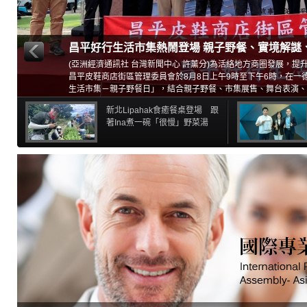
昌平好行生活市集熱鬧登場 親子野餐、實境解謎
(亞洲經濟通訊社 台灣新聞中心 許薰分)為活絡地方商圈發展，提
昌平皮鞋商店街區管理委員會於8月8日上午9時至下午6時，在一
生活市集－親子野餐日」，結合親子野餐、市集展售、舞台表演、D
多元活動，邀請市民朋友一同走進昌平商圈，在父親節前夕共享溫
新北Lipahak食癒餐桌登場 跟
著Ina煮一碗「很慢」野菜湯