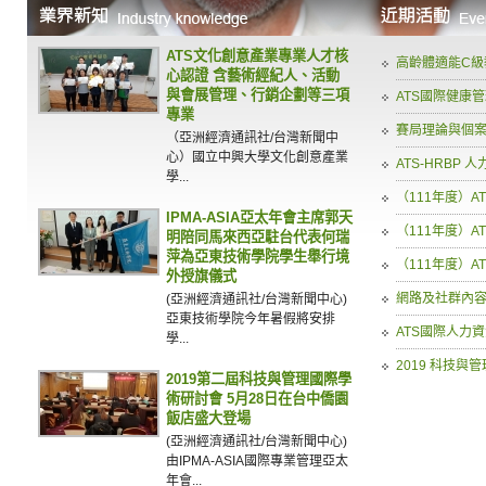
ATS文化創意產業專業人才核
高齡體適能C級
心認證 含藝術經紀人、活動
與會展管理、行銷企劃等三項
ATS國際健康
專業
賽局理論與個
（亞洲經濟通訊社/台灣新聞中
心）國立中興大學文化創意產業
ATS-HRBP
學...
（111年度）A
IPMA-ASIA亞太年會主席郭天
（111年度）A
明陪同馬來西亞駐台代表何瑞
萍為亞東技術學院學生舉行境
（111年度）A
外授旗儀式
網路及社群內容
(亞洲經濟通訊社/台灣新聞中心)
亞東技術學院今年暑假將安排
ATS國際人力
學...
2019 科技與
2019第二屆科技與管理國際學
術研討會 5月28日在台中僑園
飯店盛大登場
(亞洲經濟通訊社/台灣新聞中心)
由IPMA-ASIA國際專業管理亞太
年會...