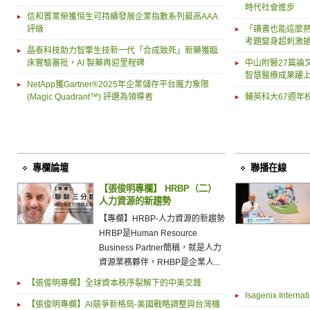
時代社會進步
信和置業榮獲恒生可持續發展企業指數系列最高AAA
評級
「讀書也能這麼熱
考題變身超刺激
晶泰科技助力智擎生技新一代「合成致死」新藥獲臨
床實驗審批，AI 製藥再迎里程碑
中山附醫27篇論
智慧醫療成果躍
NetApp獲Gartner®2025年企業儲存平台魔力象限
(Magic Quadrant™) 評選為領導者
輔英科大67週年
專欄論壇
聯播在線
【張俊明專欄】 HRBP（二）
人力資源的新趨勢
【專欄】HRBP-人力資源的新趨勢
HRBP是Human Resource
Business Partner簡稱，就是人力
資源業務夥伴，RHBP是企業人...
【張俊明專欄】全球資本秩序裂解下的中美交鋒
Isagenix Internat
【張俊明專欄】AI競爭新格局-美國戰略調整與台灣機