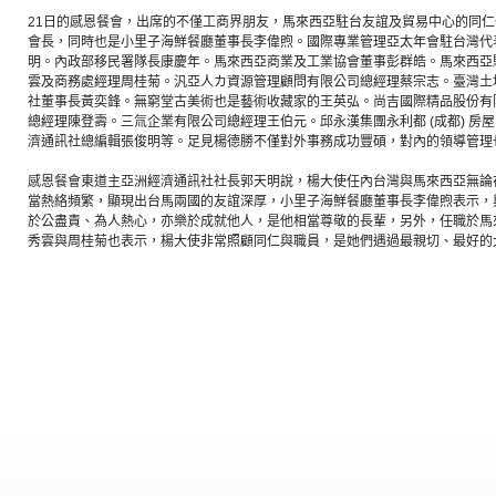
21日的感恩餐會，出席的不僅工商界朋友，馬來西亞駐台友誼及貿易中心的同
會長，同時也是小里子海鮮餐廳董事長李偉煦。國際專業管理亞太年會駐台灣代
明。內政部移民署隊長康慶年。馬來西亞商業及工業協會董事彭群皓。馬來西亞
雲及商務處經理周桂菊。汎亞人カ資源管理顧問有限公司總經理蔡宗志。臺灣土地
社董事長黃奕鋒。無窮堂古美術也是藝術收藏家的王英弘。尚吉國際精品股份有
總經理陳登壽。三氚企業有限公司總經理王伯元。邱永漢集團永利都 (成都) 房
濟通訊社總編輯張俊明等。足見楊德勝不僅對外事務成功豐碩，對內的領導管理
感恩餐會東道主亞洲經濟通訊社社長郭天明說，楊大使任內台灣與馬來西亞無論
當熱絡頻繁，顯現出台馬兩國的友誼深厚，小里子海鮮餐廳董事長李偉煦表示，
於公盡責、為人熱心，亦樂於成就他人，是他相當尊敬的長輩，另外，任職於馬
秀雲與周桂菊也表示，楊大使非常照顧同仁與職員，是她們遇過最親切、最好的