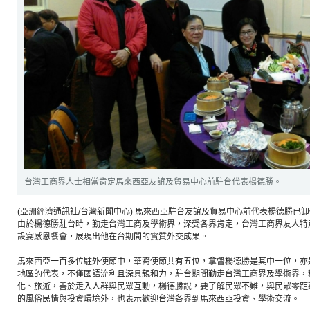
台灣工商界人士相當肯定馬來西亞友誼及貿易中心前駐台代表楊德勝。
(亞洲經濟通訊社/台灣新聞中心) 馬來西亞駐台友誼及貿易中心前代表楊德勝已
由於楊德勝駐台時，勤走台灣工商及學術界，深受各界肯定，台灣工商界友人特
設宴感恩餐會，展現出他在台期間的實質外交成果。
馬來西亞一百多位駐外使節中，華裔使節共有五位，拿督楊德勝是其中一位，亦
地區的代表，不僅國語流利且深具親和力，駐台期間勤走台灣工商界及學術界，
化、旅遊，善於走入人群與民眾互動，楊德勝說，要了解民眾不難，與民眾零距
的風俗民情與投資環境外，也表示歡迎台灣各界到馬來西亞投資、學術交流。