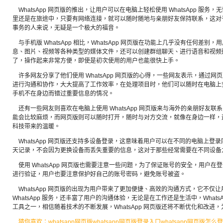
WhatsApp 网页版的推出，让用户可以在电脑上轻松使用 WhatsApp 服
里还是在旅途中，只要有网络连接，就可以随时随地与亲朋好友保持联系，这对
事务的人来说，无疑是一个极大的福音。
与手机版 WhatsApp 相比，WhatsApp 网页版在功能上几乎没有任何差
息、图片、视频等各种类型的媒体文件，还可以创建群组聊天、进行语音和视频
了，操作起来非常方便，即使是初次使用的用户也能很快上手。
许多网友分享了他们使用 WhatsApp 网页版的心得，一些网友表示，通过
进行沟通和协作，大大提高了工作效率，在处理项目时，他们可以随时在电脑上
手机不在身边而错过重要信息的情况。
还有一些网友则喜欢在电脑上使用 WhatsApp 网页版来与海外的亲朋好友
能会比较麻烦，而网页版则可以随时打开，随时与对方交流，就像在身边一样，
科技带来的温暖。
WhatsApp 网页版还支持多设备登录，这意味着用户可以在不同的电脑上登
天记录，不会因为更换设备而丢失重要的信息，这对于那些经常需要在不同设备
使用 WhatsApp 网页版也需要注意一些问题，为了保证账号的安全，用户
进行验证，用户也要注意保护好自己的账号密码，避免账号被盗。
WhatsApp 网页版的出现为用户带来了更加便捷、高效的沟通方式，它不仅
WhatsApp 服务，还丰富了用户的沟通体验，无论是在工作还是生活中，What
工具之一，相信随着技术的不断发展，WhatsApp 网页版还将不断优化和改进
猜你喜欢：whatsapp网页版whatsapp网页版登录入口whatsapp网页版怎么