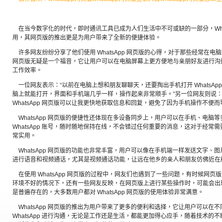
在当今数字化的时代，即时通讯工具已成为人们生活中不可或缺的一部分，What
用，其网页版的推出更是为用户带来了全新的便捷体验。
许多网友纷纷分享了他们使用 WhatsApp 网页版的心得，对于那些经常在电脑
网页版无疑是一个福音，它让用户可以在电脑屏幕上更方便地与亲朋好友进行沟
工作效率。
一位网友表示：“以前在电脑上想和朋友聊聊天，还要掏出手机打开 WhatsAp
脑上就能打开，界面和手机端几乎一样，操作起来非常顺手。”另一位网友则说：
WhatsApp 网页版可以让我更快地获取信息和回复，避免了因为手机操作不便而
WhatsApp 网页版的便捷性还体现在多设备同步上，用户可以在手机、电脑
WhatsApp 账号，随时随地保持在线，不会错过任何重要的消息，这对于经常
常实用。
WhatsApp 网页版的功能也非常丰富，用户可以像在手机端一样发送文字、
进行语音和视频通话，尤其是视频通话功能，让远在他乡的亲人和朋友仿佛近在
在使用 WhatsApp 网页版的过程中，网友们也遇到了一些问题，有时候网
环境不好的情况下，还有一些网友反映，在网页版上进行某些操作时，可能会出
是普遍存在的，大多数用户都对 WhatsApp 网页版的使用体验非常满意。
WhatsApp 网页版的推出为用户带来了更多的便利和选择，它让用户可以在
WhatsApp 进行沟通，无论是工作还是生活，都能更加得心应手，随着技术的不断进