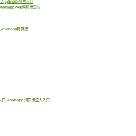
hatsApp網頁版登陆入口
whatsapp web网页版登陆
,whatsapp网页版
陆入口,WhatsApp 網頁版登入入口