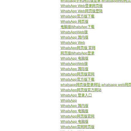
whatsapp手机网页版登录,whatsappweb网
WhatsApp Web登录网页版
WhatsApp Web网页版登陆
WhatsApp官方版下载
WhatsApp 网页版
电脑版WhatsApp下载
WhatsAppWeb版
WhatsApp 国内版
WhatsApp Web
WhatsApp网页版 官网
网页版WhatsApp登录
WhatsApp 电脑版
WhatsAppWeb版
WhatsApp 国际版
WhatsApp网页版官网
WhatsApp官方版下载
whatsapp网页版登录网址,whatsapp web网
WhatsApp网页版官方网站
WhatsApp 登录入口
WhatsApp
WhatsApp 国内版
WhatsApp 电脑版
WhatsApp网页版官网
WhatsApp 电脑版
WhatsApp官网网页版