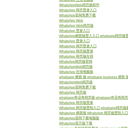
WhatsApp 在线电脑版
WhatsAppWeb网页版软件
WhatsApp 网页登录入口
WhatsApp官网免费下载
WhatsApp Web
WhatsApp Web网页版
WhatsApp 登录入口
WhatsApp網頁版登入入口,whatsapp网页版
WhatsApp 登录入口
WhatsApp 网页登录入口
WhatsApp 网页版登录
WhatsApp 网页版在线
WhatsApp网页版官网
WhatsAppWeb网页版
WhatsApp 在线电脑版
whatsapp 網頁 版,whatsapp business 網頁 
WhatsAppWeb网页版
WhatsApp官网免费下载
WhatsApp 网页版
whatsapp有没有网页版,whatsapp有没有网页
WhatsApp 网页版登录
WhatsApp 网页版登陆入口,whatsapp网页
WhatsApp 網頁版,WhatsApp 网页版登陆入
WhatsApp官网下载电脑版
WhatsApp官方版下载