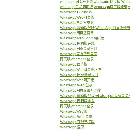
whatsapp网页版下载,whatsapp 网页版,W
whatsapp手机网页版,WhatsApp网页版登录,
WhatsApp Business
WhatsAppWeb网页版
WhatsApp官网网页版
WhatsApp 網頁版登陆,WhatsApp 網頁版登陆
WhatsApp网页版官网
WhatsAppWeb Login网页版
WhatsApp 网页版在线
WhatsApp网页登录入口
WhatsApp官方下载官网
网页版WhatsApp登录
WhatsApp 国内版
WhatsAppWeb网页版软件
WhatsApp 网页登录入口
WhatsAppWeb网页版
WhatsApp Web 登录
WhatsApp网页版官方网站
WhatsApp 網頁版登录,whatsapp网页版登
WhatsApp 网页版登入
网页版WhatsApp登录
WhatsAppWeb版
WhatsApp Web 登录
WhatsApp 在线电脑版
WhatsApp 登录