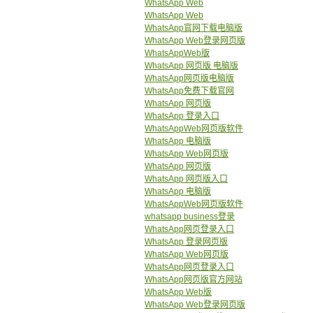
WhatsApp Web
WhatsApp Web
WhatsApp官网下载电脑版
WhatsApp Web登录网页版
WhatsAppWeb版
WhatsApp 网页版 电脑版
WhatsApp网页版电脑版
WhatsApp免费下载官网
WhatsApp 网页版
WhatsApp 登录入口
WhatsAppWeb网页版软件
WhatsApp 电脑版
WhatsApp Web网页版
WhatsApp 网页版
WhatsApp 网页版入口
WhatsApp 电脑版
WhatsAppWeb网页版软件
whatsapp business登录
WhatsApp网页登录入口
WhatsApp 登录网页版
WhatsApp Web网页版
WhatsApp网页登录入口
WhatsApp网页版官方网站
WhatsApp Web版
WhatsApp Web登录网页版