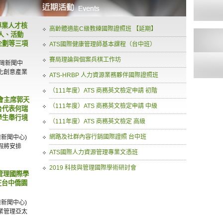
專業人才核
高齡體適能C級教練國際證照班 【延期】
人、活動
企劃等三項
ATS國際健康管理師基本課程（台中班）
賽局理論與個案兵棋工作坊
台灣新聞中
化創意產業
ATS-HRBP 人力資源業務夥伴國際證照班
（111年度）ATS 商務英文檢定申請 初階
年會主席郭天
（111年度）ATS 商務英文檢定申請 中級
台代表何瑞
學生舉行境
（111年度）ATS 商務英文檢定 高級
網路及社群內容行銷國際證照 台中班
灣新聞中心)
假將安排
ATS國際人力資源管理專業文憑班
2019 科技與管理國際學術研討會
與管理國際學
在台中僑園
灣新聞中心)
專業管理亞太