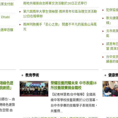
兩地共緬張自忠將軍交流活動於26日正式舉行
能商業支付創
犯保協
第六屆兩岸大學生領袖營·兩岸青年社區治理交流活動
12日在榕舉辦
Dhabi
新北捷運
線」
兩岸同胞攜手「走心之旅」 閱盡不平凡的嵐島山海風
光
長選舉恐釀
北市商
能
感恩有您
當 資
台中女
續善的
教育學術
健康
香港綠色建
榮耀技藝閃耀未來 中市表揚18
由我創造」
所技藝競賽摘金職校
【記者林慧君/台中報導】全國高
通社/ -- 由
級中等學校技藝競賽於12日落幕，
港綠色建築
台中市參賽的技職學子表現亮眼，
色空間 由
共獲得...