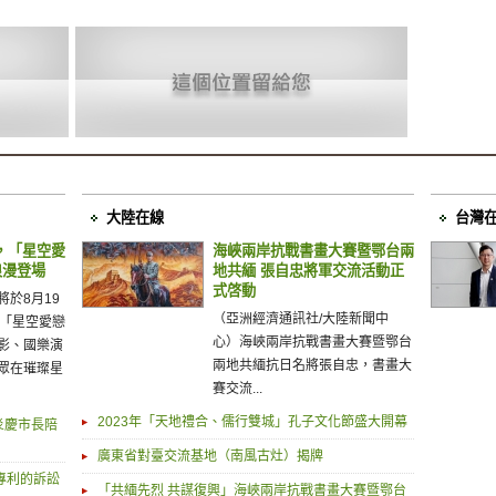
大陸在線
台灣
，「星空愛
海峽兩岸抗戰書畫大賽暨鄂台兩
浪漫登場
地共緬 張自忠將軍交流活動正
式啓動
於8月19
（亞洲經濟通訊社/大陸新聞中
辦「星空愛戀
心）海峽兩岸抗戰書畫大賽暨鄂台
影、國樂演
兩地共緬抗日名將張自忠，書畫大
眾在璀璨星
賽交流...
2023年「天地禮合、儒行雙城」孔子文化節盛大開幕
炎慶市長陪
廣東省對臺交流基地（南風古灶）揭牌
犯專利的訴訟
「共緬先烈 共謀復興」海峽兩岸抗戰書畫大賽暨鄂台