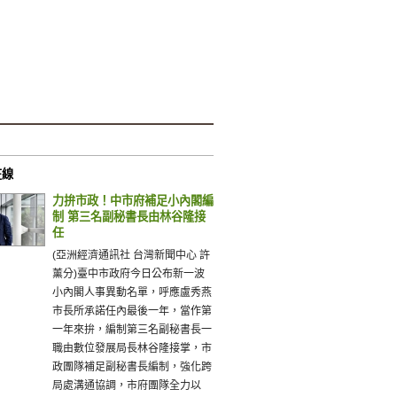
在線
力拚市政！中市府補足小內閣編
制 第三名副秘書長由林谷隆接
任
(亞洲經濟通訊社 台灣新聞中心 許
薰分)臺中市政府今日公布新一波
小內閣人事異動名單，呼應盧秀燕
市長所承諾任內最後一年，當作第
一年來拚，編制第三名副秘書長一
職由數位發展局長林谷隆接掌，市
政團隊補足副秘書長編制，強化跨
局處溝通協調，市府團隊全力以