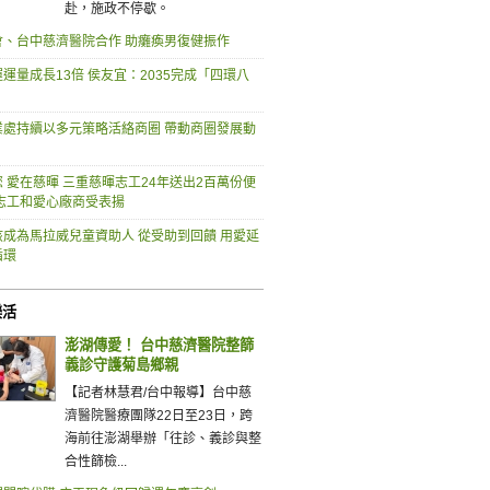
赴，施政不停歇。
會、台中慈濟醫院合作 助癱瘓男復健振作
運量成長13倍 侯友宜：2035完成「四環八
業處持續以多元策略活絡商圈 帶動商圈發展動
 愛在慈暉 三重慈暉志工24年送出2百萬份便
深志工和愛心廠商受表揚
孩成為馬拉威兒童資助人 從受助到回饋 用愛延
循環
樂活
澎湖傳愛！ 台中慈濟醫院整篩
義診守護菊島鄉親
【記者林慧君/台中報導】台中慈
濟醫院醫療團隊22日至23日，跨
海前往澎湖舉辦「往診、義診與整
合性篩檢...