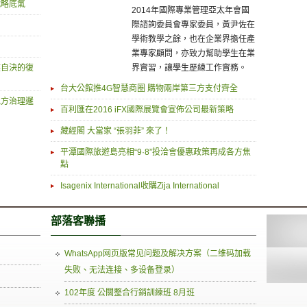
戰略底氣
2014年國際專業管理亞太年會國
際諮詢委員會專家委員，黃尹佐在
學術教學之餘，也在企業界擔任產
業專家顧問，亦致力幫助學生在業
族自決的復
界實習，讓學生歷練工作實務。
台大公館推4G智慧商圈 購物兩岸第三方支付齊全
地方治理邏
百利匯在2016 iFX國際展覽會宣佈公司最新策略
藏經閣 大當家 “張羽菲” 來了！
平潭國際旅遊島亮相“9·8”投洽會優惠政策再成各方焦
點
Isagenix International收購Zija International
部落客聯播
WhatsApp网页版常见问题及解决方案（二维码加载
失败、无法连接、多设备登录）
102年度 公關整合行銷訓練班 8月班