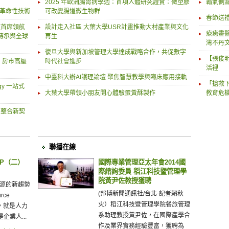
2025 年歐洲腸胃病學週：首項人體研究證實：微塑膠
霸氣側
入革命性技術
可改變腸道微生物群
春節送
室首席領航
設計走入社區 大葉大學USR計畫推動大村產業與文化
療癒畫醫
傳承與全球
再生
灣不丹
復旦大學與新加坡管理大學達成戰略合作，共促數字
【張俊
、房市高壓
時代社會進步
活裡
中臺科大辦AI護理論壇 聚焦智慧教學與臨床應用接軌
「搶救
gy 一站式
大葉大學帶領小朋友開心體驗蛋黃酥製作
教育危
民整合新契
聯播在線
BP（二）
國際專業管理亞太年會2014國
際諮詢委員 稻江科技暨管理學
院黃尹佐教授獲聘
資源的新趨勢
(邦博新聞通訊社/台北-記者賴秋
rce
火）稻江科技暨管理學院餐旅管理
r簡稱，就是人力
系助理教授黃尹佐，在國際產學合
企業人...
作及業界實務經驗豐富，獲聘為