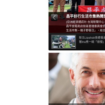
昌平好行生活市集熱鬧
(亞洲經濟通訊社 台灣新聞中
昌平皮鞋商店街區管理委員會於
生活市集－親子野餐日」，結合
多元活動，邀請市民朋友一同
新北Lipahak食癒
著Ina煮一碗「很慢