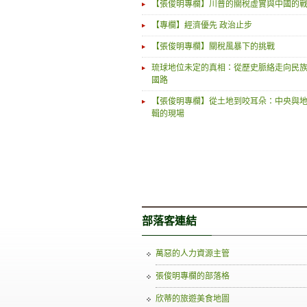
【張俊明專欄】川普的關稅虛實與中國的
【專欄】經濟優先 政治止步
【張俊明專欄】關稅風暴下的挑戰
琉球地位未定的真相：從歷史脈絡走向民
國路
【張俊明專欄】從土地到咬耳朵：中央與
輯的現場
部落客連結
萬惡的人力資源主管
張俊明專欄的部落格
欣蒂的旅遊美食地圖