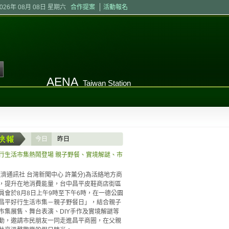
2026年 08月 08日 星期六
合作提案
活動報名
AENA
Taiwan Station
今日
昨日
行生活市集熱鬧登場 親子野餐、實境解謎、市
昨日尚無新聞
經濟通訊社 台灣新聞中心 許薰分)為活絡地方商
，提升在地消費能量，台中昌平皮鞋商店街區
員會於8月8日上午9時至下午6時，在一德公園
昌平好行生活市集－親子野餐日」，結合親子
市集展售、舞台表演、DIY手作及實境解謎等
動，邀請市民朋友一同走進昌平商圈，在父親