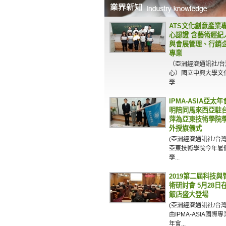
ATS文化創意產業
心認證 含藝術經紀
與會展管理、行銷
專業
（亞洲經濟通訊社/
心）國立中興大學文
學...
IPMA-ASIA亞太
明陪同馬來西亞駐
萍為亞東技術學院
外授旗儀式
(亞洲經濟通訊社/台
亞東技術學院今年暑
學...
2019第二屆科技
術研討會 5月28日
飯店盛大登場
(亞洲經濟通訊社/台
由IPMA-ASIA國際
年會...