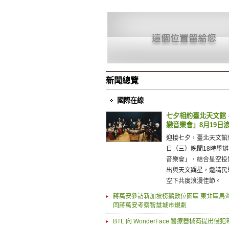
新聞總覽
國際在線
七夕相約臺北天文館
戀音樂會」8月19日
迎接七夕，臺北天文館將
日（三）晚間18時舉
音樂會」，結合星空投
出與天文觀星，邀請民
空下共度浪漫佳節。
蔣萬安參訪新加坡榜鵝數位園區 東北區馬
同蔣萬安考察智慧城市規劃
BTL 向 WonderFace 醫療器械商提出侵