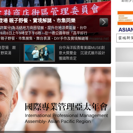
節前夕
登場 親子野餐、實境解謎、市集同樂
心 許薰分)為活絡地方商圈發展，提升在地消費能量，台中
8月8日上午9時至下午6時，在一德公園舉辦「昌平好行
親子野餐、市集展售、舞台表演、DIY手作及實境解謎等
走進昌平商圈，在父親節前夕共享溫馨歡樂的假日時光。
餐桌登場 跟
台中海洋館勇奪美國MUSE創
」野菜湯
意大獎雙金 沉浸式展示設計
獲國際肯定