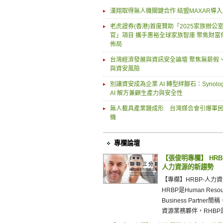
漢翔取得無人機關鍵合作 結盟MAXAR導
老虎證券(香港)首度贊助「2025家族辦公
官」項目 攜手惠裕全球家族智庫 聚焦財富
佈局
台灣經濟發展與資訊安全論壇 聚焦無薪假
與資安風險
別讓資安成為企業 AI 轉型絆腳石：Synolo
AI 解方兼顧生產力與安全性
無人載具產業鏈成形 台灣媒合會引爆軍
機
專欄論壇
【張俊明專欄】 HR
人力資源的新趨勢
【專欄】HRBP-人力
HRBP是Human Resou
Business Partne
資源業務夥伴，RHBP是