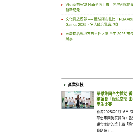
Visa宣布VCS Hub全面上市，開啟AI賦
新新紀元
文化與旅遊部 ── 體驗阿布札比：NBA Abu 
Games 2025，名人陣容驚喜現身
高層提名與地方自主性之爭 台中 2026 市
風暴
產業科技
華懋集團全力贊助 
築議會「綠色空間 
學生比賽
香港2025年9月16日 /美
華懋集團獨家贊助，香
議會主辦的第十屆「綠
我創造」...