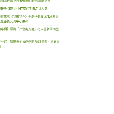
漏閃瞎代購 店王現象級回歸週年慶亮劍
禮暖身開跑 台中百家伴手禮品拚人氣
蔡惠君《我形我色》全創作個展 3月25日台
文化藝術交流中心展出
明專欄】認識「社會處方箋」把人重新帶回生
下一代」培靈會全台巡迴開 探討信仰、家庭與
機