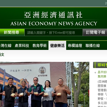
台灣在線
產業科技
教育學術
健康樂活
專欄論壇
聯播在線
藝文
昌平好
集同樂
(亞洲
圈發展
管理委
舉辦「
野餐、
多元活